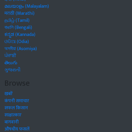
മലയാളം (Malayalam)
मराठी (Marathi)
தமிழ் (Tamil)
বাঙালি (Bengali)
ಕನ್ನಡ (Kannada)
ଓଡିଆ (Odia)
অসমীয়া (Asomiya)
ਪੰਜਾਬੀ
తెలుగు
ગુજરાતી
Browse
खबरें
कंपनी समाचार
सफल किसान
साक्षात्कार
बागवानी
औषधीय फसलें