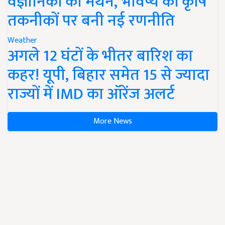
वैज्ञानिकों का मंथन, भविष्य की कृषि
तकनीकों पर बनी नई रणनीति
Weather
अगले 12 घंटों के भीतर बारिश का
कहर! यूपी, बिहार समेत 15 से ज्यादा
राज्यों में IMD का ऑरेंज अलर्ट
More News