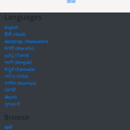
जॉब्स
Languages
English
हिंदी (Hindi)
മലയാളം (Malayalam)
मराठी (Marathi)
தமிழ் (Tamil)
বাঙালি (Bengali)
ಕನ್ನಡ (Kannada)
ଓଡିଆ (Odia)
অসমীয়া (Asomiya)
ਪੰਜਾਬੀ
తెలుగు
ગુજરાતી
Browse
खबरें