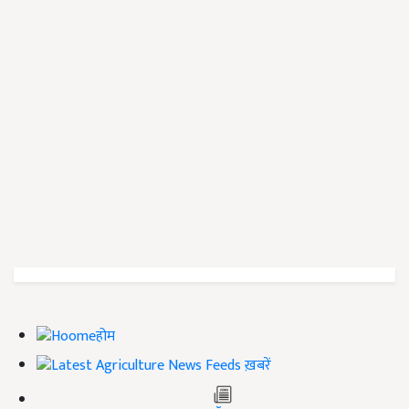
होम
ख़बरें