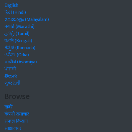
English
हिंदी (Hindi)
മലയാളം (Malayalam)
मराठी (Marathi)
தமிழ் (Tamil)
বাঙালি (Bengali)
ಕನ್ನಡ (Kannada)
ଓଡିଆ (Odia)
অসমীয়া (Asomiya)
ਪੰਜਾਬੀ
తెలుగు
ગુજરાતી
Browse
खबरें
कंपनी समाचार
सफल किसान
साक्षात्कार