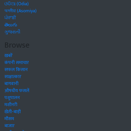
ଓଡିଆ (Odia)
অসমীয়া (Asomiya)
ਪੰਜਾਬੀ
తెలుగు
ગુજરાતી
Browse
खबरें
कंपनी समाचार
सफल किसान
साक्षात्कार
बागवानी
औषधीय फसलें
पशुपालन
मशीनरी
खेती-बाड़ी
मौसम
बाजार