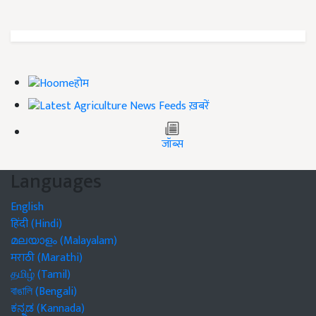
होम
ख़बरें
जॉब्स
Languages
English
हिंदी (Hindi)
മലയാളം (Malayalam)
मराठी (Marathi)
தமிழ் (Tamil)
বাঙালি (Bengali)
ಕನ್ನಡ (Kannada)