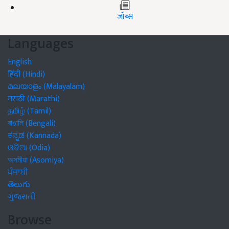
जॉब्स
Languages
English
हिंदी (Hindi)
മലയാളം (Malayalam)
मराठी (Marathi)
தமிழ் (Tamil)
বাঙালি (Bengali)
ಕನ್ನಡ (Kannada)
ଓଡିଆ (Odia)
অসমীয়া (Asomiya)
ਪੰਜਾਬੀ
తెలుగు
ગુજરાતી
Browse