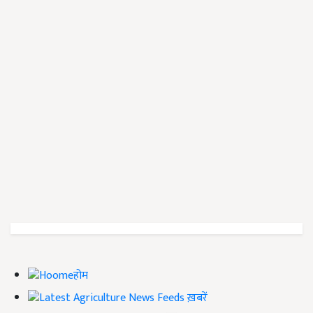
होम
ख़बरें