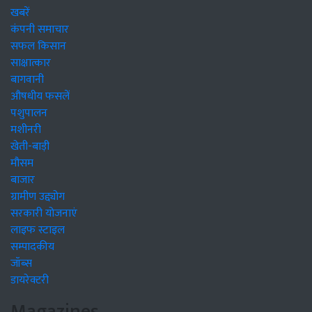
खबरें
कंपनी समाचार
सफल किसान
साक्षात्कार
बागवानी
औषधीय फसलें
पशुपालन
मशीनरी
खेती-बाड़ी
मौसम
बाजार
ग्रामीण उद्द्योग
सरकारी योजनाएं
लाइफ स्टाइल
सम्पादकीय
जॉब्स
डायरेक्टरी
Magazines