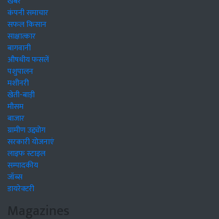
खबरें
कंपनी समाचार
सफल किसान
साक्षात्कार
बागवानी
औषधीय फसलें
पशुपालन
मशीनरी
खेती-बाड़ी
मौसम
बाजार
ग्रामीण उद्द्योग
सरकारी योजनाएं
लाइफ स्टाइल
सम्पादकीय
जॉब्स
डायरेक्टरी
Magazines