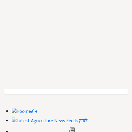
होम
ख़बरें