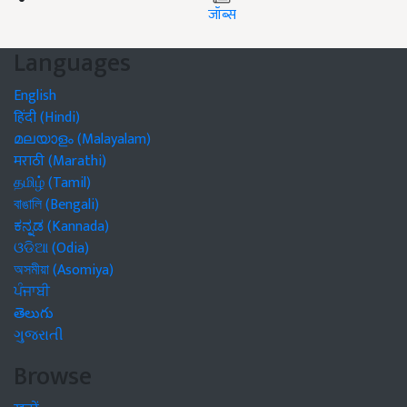
जॉब्स
Languages
English
हिंदी (Hindi)
മലയാളം (Malayalam)
मराठी (Marathi)
தமிழ் (Tamil)
বাঙালি (Bengali)
ಕನ್ನಡ (Kannada)
ଓଡିଆ (Odia)
অসমীয়া (Asomiya)
ਪੰਜਾਬੀ
తెలుగు
ગુજરાતી
Browse