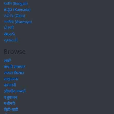
বাঙালি (Bengali)
ಕನ್ನಡ (Kannada)
ଓଡିଆ (Odia)
অসমীয়া (Asomiya)
ਪੰਜਾਬੀ
తెలుగు
ગુજરાતી
Browse
खबरें
कंपनी समाचार
सफल किसान
साक्षात्कार
बागवानी
औषधीय फसलें
पशुपालन
मशीनरी
खेती-बाड़ी