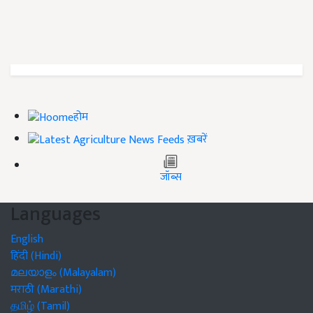
होम
ख़बरें
जॉब्स
Languages
English
हिंदी (Hindi)
മലയാളം (Malayalam)
मराठी (Marathi)
தமிழ் (Tamil)