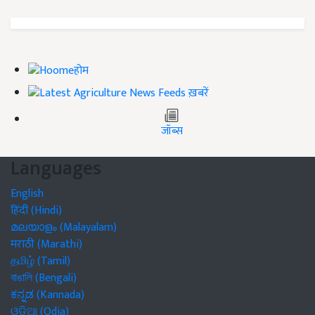
होम
ख़बरें
जॉब्स
Languages
English
हिंदी (Hindi)
മലയാളം (Malayalam)
मराठी (Marathi)
தமிழ் (Tamil)
বাঙালি (Bengali)
ಕನ್ನಡ (Kannada)
ଓଡିଆ (Odia)