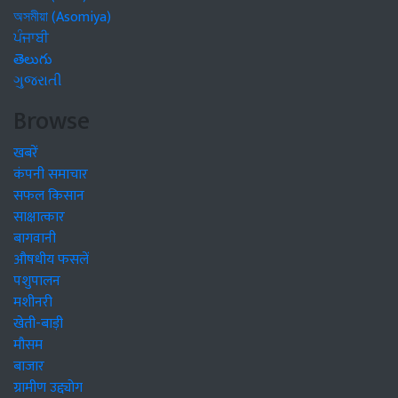
অসমীয়া (Asomiya)
ਪੰਜਾਬੀ
తెలుగు
ગુજરાતી
Browse
खबरें
कंपनी समाचार
सफल किसान
साक्षात्कार
बागवानी
औषधीय फसलें
पशुपालन
मशीनरी
खेती-बाड़ी
मौसम
बाजार
ग्रामीण उद्द्योग