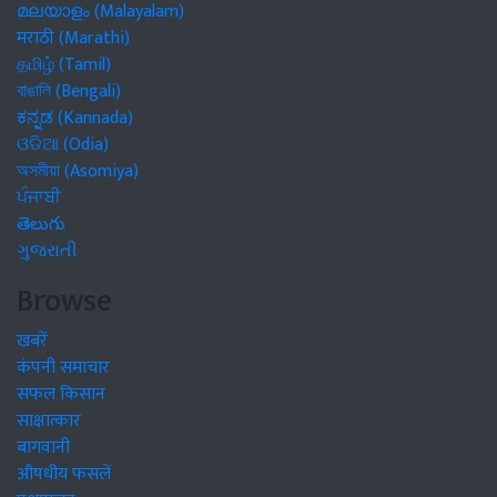
മലയാളം (Malayalam)
मराठी (Marathi)
தமிழ் (Tamil)
বাঙালি (Bengali)
ಕನ್ನಡ (Kannada)
ଓଡିଆ (Odia)
অসমীয়া (Asomiya)
ਪੰਜਾਬੀ
తెలుగు
ગુજરાતી
Browse
खबरें
कंपनी समाचार
सफल किसान
साक्षात्कार
बागवानी
औषधीय फसलें