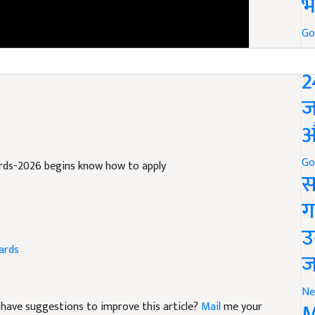
भ
Go
P
2
ज
औ
ds-2026 begins know how to apply
Go
स
ग
उ
ards
ज
nd have suggestions to improve this article?
Mail
me your
Ne
M