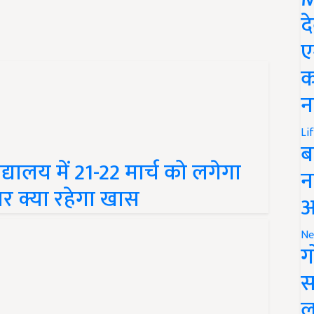
द
ए
क
न
Li
ब
यालय में 21-22 मार्च को लगेगा
न
ार क्या रहेगा खास
आ
Ne
ग
स
ल
a: राज्य सरकार की बड़ी पहल, 8