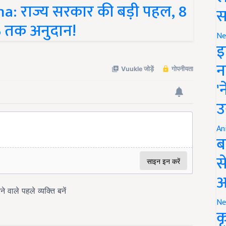
स
0% तक अनुदान!
Ne
इ
न
'
उ
An
ब
स
आ
Ne
क