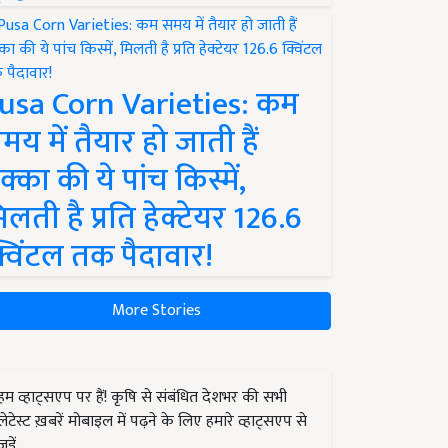
usa Corn Varieties: कम
मय में तैयार हो जाती हैं
क्का की ये पांच किस्में,
िलती है प्रति हेक्टेयर 126.6
्विंटल तक पैदावार!
More Stories
हम व्हाट्सएप पर हैं! कृषि से संबंधित देशभर की सभी
लेटेस्ट ख़बरें मोबाइल में पढ़ने के लिए हमारे व्हाट्सएप से
जुड़ें.