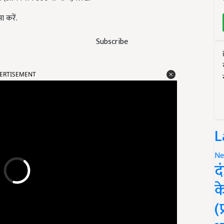
 करें.
Subscribe
ERTISEMENT
L
Ne
द
क
(