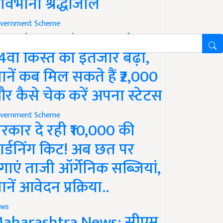
ावभीनी श्रद्धांजलि
vernment Scheme
M Kisan Yojana Update:
4वीं किस्त का इंतजार बढ़ा,
ानें कब मिल सकते हैं ₹2,000
र कैसे चेक करें अपना स्टेटस
vernment Scheme
रकार दे रही ₹10,000 की
ार्डनिंग किट! अब छत पर
गाएं ताजी ऑर्गेनिक सब्जियां,
ानें आवेदन प्रक्रिया..
ws
aharashtra News: सीएम