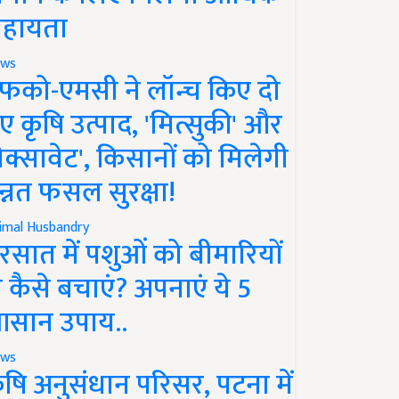
हायता
ws
फको-एमसी ने लॉन्च किए दो
ए कृषि उत्पाद, 'मित्सुकी' और
नेक्सावेट', किसानों को मिलेगी
न्नत फसल सुरक्षा!
imal Husbandry
रसात में पशुओं को बीमारियों
े कैसे बचाएं? अपनाएं ये 5
सान उपाय..
ws
ृषि अनुसंधान परिसर, पटना में