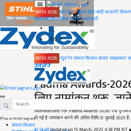
MFOI 2026
होम
ख़बरें
मौसम
खेती-बाड़ी
सरकारी योजना
गैलरी
वीडियो
मासिक पत्रिका
डायरेक्टरी
हिंदी
MFOI 2026
न्यूज़ रैप
सफल किसान
बाजार
साक्षात्कार
क
Home
ख़बरें
Padma Awards-2026: 
लिए नामांकन शुरू, जाने
Nominations for Padma Awards-2026: पद्म पुरस्कार-
हो गई हैं. नामांकन करने की अंतिम तिथि 31 जुलाई 2025 ह
#Top on Krishi Jagran
सफल किसान
KJ Staff
Updated on 15 March, 2025 4:38 PM IST