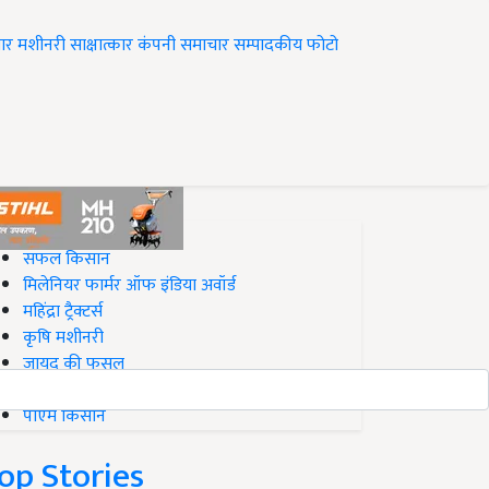
ार
मशीनरी
साक्षात्कार
कंपनी समाचार
सम्पादकीय
फोटो
op on Krishi Jagran
सफल किसान
मिलेनियर फार्मर ऑफ इंडिया अवॉर्ड
महिंद्रा ट्रैक्टर्स
कृषि मशीनरी
जायद की फसल
बिज़नेस आइडियाज
पीएम किसान
op Stories