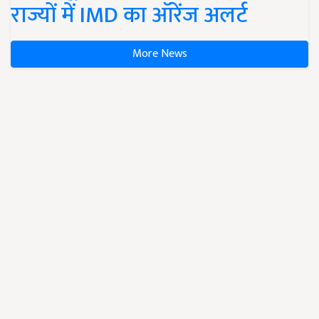
राज्यों में IMD का ऑरेंज अलर्ट
More News