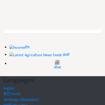
होम
ख़बरें
जॉब्स
Languages
English
हिंदी (Hindi)
മലയാളം (Malayalam)