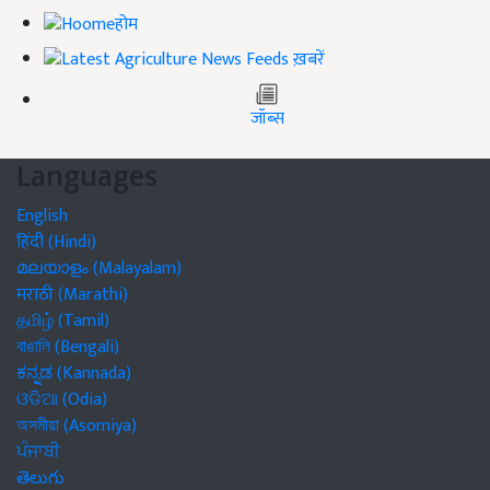
होम
ख़बरें
जॉब्स
Languages
English
हिंदी (Hindi)
മലയാളം (Malayalam)
मराठी (Marathi)
தமிழ் (Tamil)
বাঙালি (Bengali)
ಕನ್ನಡ (Kannada)
ଓଡିଆ (Odia)
অসমীয়া (Asomiya)
ਪੰਜਾਬੀ
తెలుగు