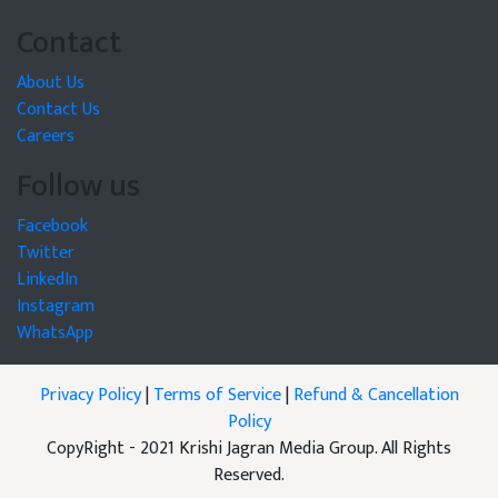
Contact
About Us
Contact Us
Careers
Follow us
Facebook
Twitter
LinkedIn
Instagram
WhatsApp
Privacy Policy
|
Terms of Service
|
Refund & Cancellation
Policy
CopyRight - 2021 Krishi Jagran Media Group. All Rights
Reserved.