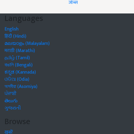
जॉब्स
Languages
English
हिंदी (Hindi)
മലയാളം (Malayalam)
मराठी (Marathi)
தமிழ் (Tamil)
বাঙালি (Bengali)
ಕನ್ನಡ (Kannada)
ଓଡିଆ (Odia)
অসমীয়া (Asomiya)
ਪੰਜਾਬੀ
తెలుగు
ગુજરાતી
Browse
खबरें