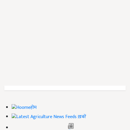
होम
ख़बरें