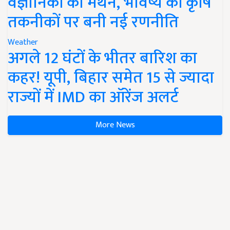
वैज्ञानिकों का मंथन, भविष्य की कृषि
तकनीकों पर बनी नई रणनीति
Weather
अगले 12 घंटों के भीतर बारिश का
कहर! यूपी, बिहार समेत 15 से ज्यादा
राज्यों में IMD का ऑरेंज अलर्ट
More News