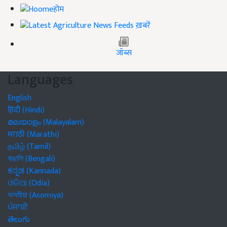
होम
ख़बरें
जॉब्स
Languages
English
हिंदी (Hindi)
മലയാളം (Malayalam)
मराठी (Marathi)
தமிழ் (Tamil)
বাঙালি (Bengali)
ಕನ್ನಡ (Kannada)
ଓଡିଆ (Odia)
অসমীয়া (Asomiya)
ਪੰਜਾਬੀ
తెలుగు