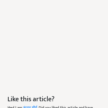
Like this article?
Hey! I am
कंचन मौर्य
. Did you liked this article and have