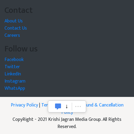
Contact
About Us
Contact Us
Careers
Follow us
Facebook
Twitter
LinkedIn
Instagram
WhatsApp
Privacy Policy
|
Terms of Service
|
Refund & Cancellation
Policy
CopyRight - 2021 Krishi Jagran Media Group. All Rights
Reserved.