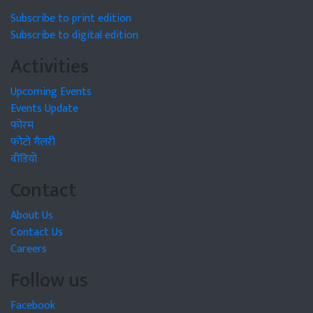
Subscribe to print edition
Subscribe to digital edition
Activities
Upcoming Events
Events Update
फोरम
फोटो गैलरी
वीडियो
Contact
About Us
Contact Us
Careers
Follow us
Facebook