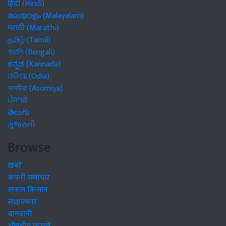
हिंदी (Hindi)
മലയാളം (Malayalam)
मराठी (Marathi)
தமிழ் (Tamil)
বাঙালি (Bengali)
ಕನ್ನಡ (Kannada)
ଓଡିଆ (Odia)
অসমীয়া (Asomiya)
ਪੰਜਾਬੀ
తెలుగు
ગુજરાતી
Browse
खबरें
कंपनी समाचार
सफल किसान
साक्षात्कार
बागवानी