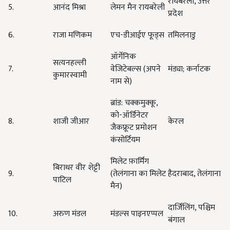
रायबरेली, उत्तर
5.
आनंद मिश्रा
लेमन मैन रायबरेली
प्रदेश
6.
राजा मणिकम
एच-डीआईए फूड्स
तमिलनाडु
ऑर्गेनिक
सत्यनहल्ली
7.
वेजिटेबल्स (अपने
मंड्या; कर्नाटक
कुमारस्वामी
नाम से)
ब्रांड: चक्कमुक्कू,
को-ऑर्डिनेटर
8.
शाजी जीआर
केरल
जैकफ्रूट प्रमोशन
कंसोर्टियम
मिलेट फ़ार्मिंग
बिराधर वीर शेट्टी
9.
(तेलंगाना का मिलेट
हैदराबाद, तेलंगाना
पाटिल
मैन)
दार्जिलिंग, पश्चिम
10.
अरुण मंडल
मंडल्स पाइनएप्पल
बंगाल