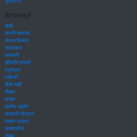
ગુજરાતી
Browse
खबरें
कंपनी समाचार
सफल किसान
साक्षात्कार
बागवानी
औषधीय फसलें
पशुपालन
मशीनरी
खेती-बाड़ी
मौसम
बाजार
ग्रामीण उद्द्योग
सरकारी योजनाएं
लाइफ स्टाइल
सम्पादकीय
जॉब्स