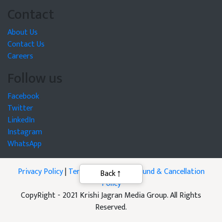
Contact
About Us
Contact Us
Careers
Follow us
Facebook
Twitter
LinkedIn
Instagram
WhatsApp
Privacy Policy
|
Terms of Service
|
Refund & Cancellation
Back
Policy
CopyRight - 2021 Krishi Jagran Media Group. All Rights
Reserved.