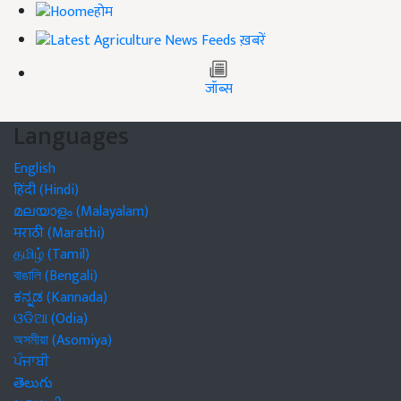
होम
ख़बरें
जॉब्स
Languages
English
हिंदी (Hindi)
മലയാളം (Malayalam)
मराठी (Marathi)
தமிழ் (Tamil)
বাঙালি (Bengali)
ಕನ್ನಡ (Kannada)
ଓଡିଆ (Odia)
অসমীয়া (Asomiya)
ਪੰਜਾਬੀ
తెలుగు