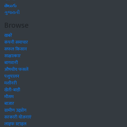
తెలుగు
ગુજરાતી
Browse
खबरें
कंपनी समाचार
सफल किसान
साक्षात्कार
बागवानी
औषधीय फसलें
पशुपालन
मशीनरी
खेती-बाड़ी
मौसम
बाजार
ग्रामीण उद्द्योग
सरकारी योजनाएं
लाइफ स्टाइल