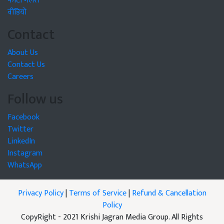
फोटो गैलरी
वीडियो
Contact
About Us
Contact Us
Careers
Follow us
Facebook
Twitter
LinkedIn
Instagram
WhatsApp
Privacy Policy
|
Terms of Service
|
Refund & Cancellation
Policy
CopyRight - 2021 Krishi Jagran Media Group. All Rights