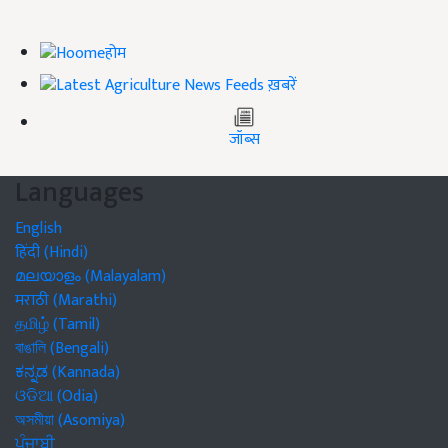
होम
ख़बरें
जॉब्स
Languages
English
हिंदी (Hindi)
മലയാളം (Malayalam)
मराठी (Marathi)
தமிழ் (Tamil)
বাঙালি (Bengali)
ಕನ್ನಡ (Kannada)
ଓଡିଆ (Odia)
অসমীয়া (Asomiya)
ਪੰਜਾਬੀ