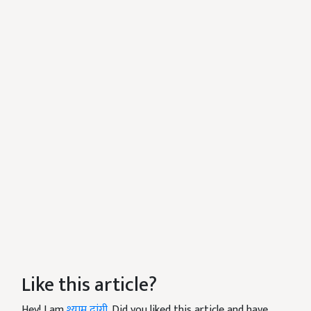
Like this article?
Hey! I am
श्याम दांगी
. Did you liked this article and have