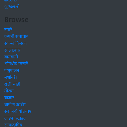
తెలుగు
ગુજરાતી
Browse
खबरें
कंपनी समाचार
सफल किसान
साक्षात्कार
बागवानी
औषधीय फसलें
पशुपालन
मशीनरी
खेती-बाड़ी
मौसम
बाजार
ग्रामीण उद्द्योग
सरकारी योजनाएं
लाइफ स्टाइल
सम्पादकीय