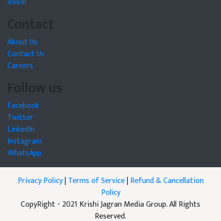
वीडियो
Contact
About Us
Contact Us
Careers
Follow us
Facebook
Twitter
LinkedIn
Instagram
WhatsApp
Privacy Policy
|
Terms of Service
|
Refund & Cancellation
Policy
CopyRight - 2021 Krishi Jagran Media Group. All Rights
Reserved.