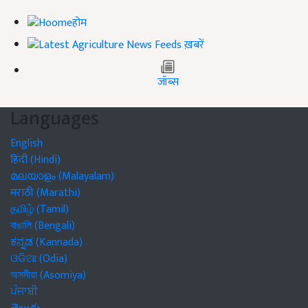
होम
ख़बरें
जॉब्स
Languages
English
हिंदी (Hindi)
മലയാളം (Malayalam)
मराठी (Marathi)
தமிழ் (Tamil)
বাঙালি (Bengali)
ಕನ್ನಡ (Kannada)
ଓଡିଆ (Odia)
অসমীয়া (Asomiya)
ਪੰਜਾਬੀ