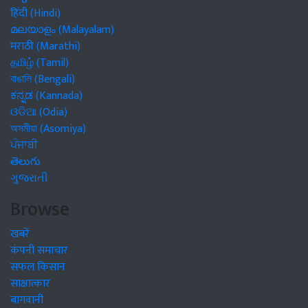
हिंदी (Hindi)
മലയാളം (Malayalam)
मराठी (Marathi)
தமிழ் (Tamil)
বাঙালি (Bengali)
ಕನ್ನಡ (Kannada)
ଓଡିଆ (Odia)
অসমীয়া (Asomiya)
ਪੰਜਾਬੀ
తెలుగు
ગુજરાતી
Browse
खबरें
कंपनी समाचार
सफल किसान
साक्षात्कार
बागवानी