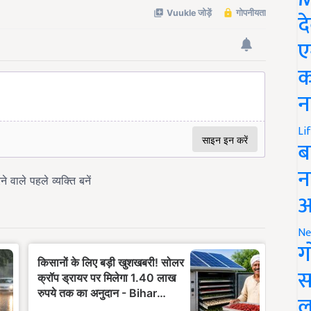
द
ए
क
न
Li
ब
न
आ
Ne
ग
स
ल