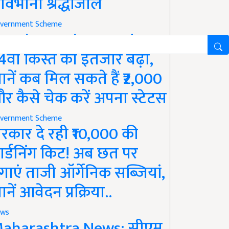
ावभीनी श्रद्धांजलि
vernment Scheme
M Kisan Yojana Update:
4वीं किस्त का इंतजार बढ़ा,
ानें कब मिल सकते हैं ₹2,000
र कैसे चेक करें अपना स्टेटस
vernment Scheme
रकार दे रही ₹10,000 की
ार्डनिंग किट! अब छत पर
गाएं ताजी ऑर्गेनिक सब्जियां,
ानें आवेदन प्रक्रिया..
ws
aharashtra News: सीएम