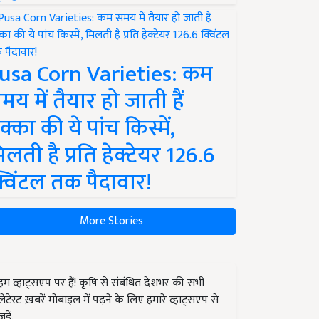
usa Corn Varieties: कम
मय में तैयार हो जाती हैं
क्का की ये पांच किस्में,
िलती है प्रति हेक्टेयर 126.6
्विंटल तक पैदावार!
More Stories
हम व्हाट्सएप पर हैं! कृषि से संबंधित देशभर की सभी
लेटेस्ट ख़बरें मोबाइल में पढ़ने के लिए हमारे व्हाट्सएप से
जुड़ें.