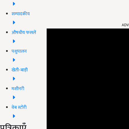
सम्पादकीय
ADV
औषधीय फसलें
पशुपालन
खेती-बाड़ी
मशीनरी
वेब स्टोरी
पत्रिकाएँ