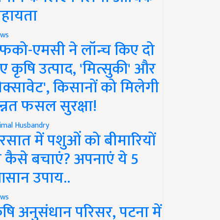
हायता
ws
फको-एमसी ने लॉन्च किए दो
ए कृषि उत्पाद, 'मित्सुकी' और
नेक्सावेट', किसानों को मिलेगी
न्नत फसल सुरक्षा!
imal Husbandry
रसात में पशुओं को बीमारियों
े कैसे बचाएं? अपनाएं ये 5
सान उपाय..
ws
ृषि अनुसंधान परिसर, पटना में