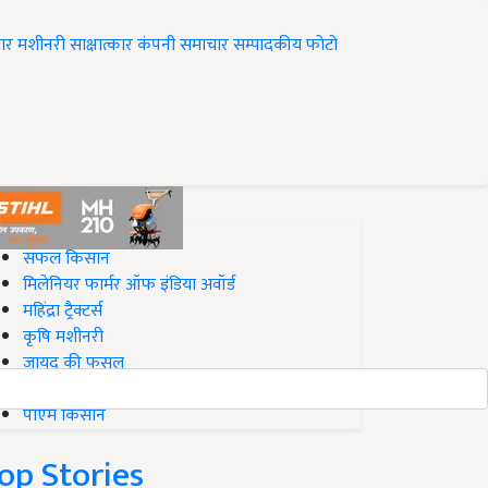
ार
मशीनरी
साक्षात्कार
कंपनी समाचार
सम्पादकीय
फोटो
op on Krishi Jagran
सफल किसान
मिलेनियर फार्मर ऑफ इंडिया अवॉर्ड
महिंद्रा ट्रैक्टर्स
कृषि मशीनरी
जायद की फसल
बिज़नेस आइडियाज
पीएम किसान
op Stories