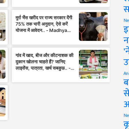
स
Ne
इ
न
'
उ
An
ब
स
आ
Ne
क