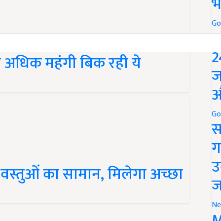
भ
Go
P
े अधिक महंगी बिक रही ये
2
ज
औ
Go
स
ग
य वस्तुओं का सामान, मिलेगा अच्छा
उ
ज
Ne
M