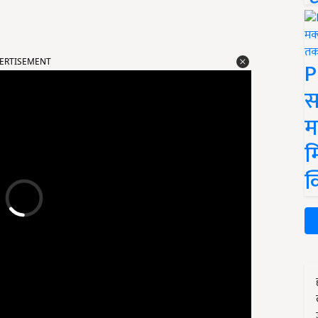
ERTISEMENT
P
स
म
म
क