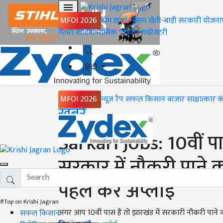
MFOI 2026
होम
ख़बरें
मौसम
खेती-बाड़ी
सरकारी योजना
गैलरी
वीडियो
मासिक पत्रिका
डायरेक्टरी
हिंदी
MFOI 2026
न्यूज़ रैप
सफल किसान
बाजार
साक्षात्कार
क
Home
ख़बरें
Sarkari Jobs: 10वीं प
सरकार में नौकरी पाने 
पहले करें अप्लाई
#Top on Krishi Jagran
अगर आप 10वीं पास हैं तो झारखंड में सरकारी नौकरी पाने क
सफल किसान