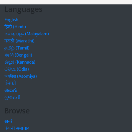
Languages
English
हिंदी (Hindi)
മലയാളം (Malayalam)
मराठी (Marathi)
தமிழ் (Tamil)
বাঙালি (Bengali)
ಕನ್ನಡ (Kannada)
ଓଡିଆ (Odia)
অসমীয়া (Asomiya)
ਪੰਜਾਬੀ
తెలుగు
ગુજરાતી
Browse
खबरें
कंपनी समाचार