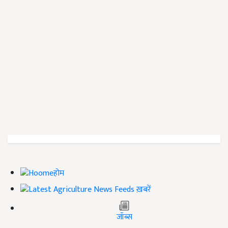
होम
ख़बरें
जॉब्स