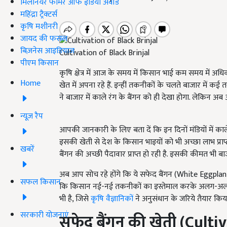
मिलेनियर फार्मर ऑफ इंडिया अवॉर्ड
महिंद्रा ट्रैक्टर्स
कृषि मशीनरी
जायद की फसल
बिज़नेस आइडियाज
Cultivation of Black Brinjal
पीएम किसान
कृषि क्षेत्र में आज के समय में किसान भाई कम समय में अ
Home
खेत में अपना रहे हैं. इन्हीं तकनीकों के चलते बाजार में क
ने बाजार में काले रंग के बैंगन को ही देखा होगा. लेकिन अब 
न्यूज़ रैप
आपकी जानकारी के लिए बता दें कि इन दिनों मंडियों में का
इसकी खेती से देश के किसान भाइयों को भी अच्छा लाभ प्राप्
खबरें
बैंगन की अच्छी पैदावार प्राप्त हो रही है. इसकी कीमत भी बाज
अब आप सोच रहे होंगे कि ये सफेद बैंगन (White Eggplant
सफल किसान
कि किसान नई-नई तकनीकों का इस्तेमाल करके अलग-अलग तरह
भी है, जिसे
कृषि वैज्ञानिकों
ने अनुसंधान के जरिये तैयार किया
सरकारी योजनाएं
सफेद बैंगन की खेती
(Cultiv