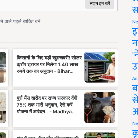
स
Ne
इ
न
'
उ
An
ब
स
आ
Ne
क