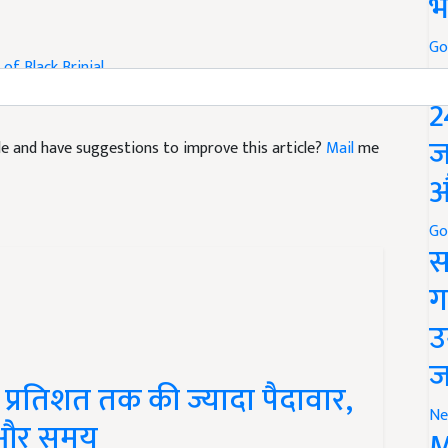
भ
 of Black Brinjal
Go
P
2
icle and have suggestions to improve this article?
Mail
me
ज
औ
Go
स
ग
उ
ज
प्रतिशत तक की ज्यादा पैदावार,
ा और समय
Ne
M