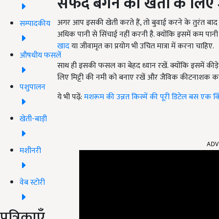
सफेद बैंगन की खेती के लिए ज
अगर आप इसकी खेती करते हैं, तो बुवाई करने के तुरंत बाद 
सम्पादकीय
अधिक पानी से सिंचाई नहीं करनी है. क्योंकि इसमें कम प
खाद
या जीवामृत का प्रयोग भी उचित मात्रा में करना चाहिए.
औषधीय फसलें
साथ ही इसकी फसल का बेहद ध्यान रखें. क्योंकि इसमें कीड
लिए मिट्टी की नमी को बनाए रखें और जैविक कीटनाशक का
पशुपालन
ये भी पढ़ें:
मशरूम की उन्नत किस्में की पूरी डिटेल बस एक क्लि
खेती-बाड़ी
ADV
मशीनरी
वेब स्टोरी
पत्रिकाएँ