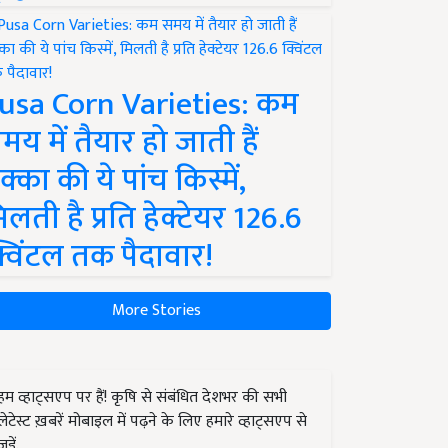
usa Corn Varieties: कम
मय में तैयार हो जाती हैं
क्का की ये पांच किस्में,
िलती है प्रति हेक्टेयर 126.6
्विंटल तक पैदावार!
More Stories
हम व्हाट्सएप पर हैं! कृषि से संबंधित देशभर की सभी
लेटेस्ट ख़बरें मोबाइल में पढ़ने के लिए हमारे व्हाट्सएप से
जुड़ें.