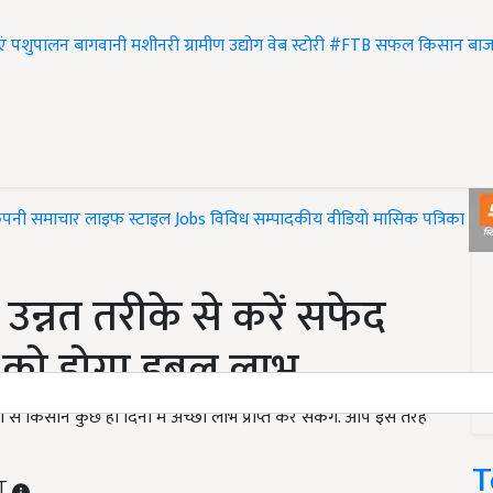
एं
पशुपालन
बागवानी
मशीनरी
ग्रामीण उद्योग
वेब स्टोरी
#FTB
सफल किसान
बाज
ंपनी समाचार
लाइफ स्टाइल
Jobs
विविध
सम्पादकीय
वीडियो
मासिक पत्रिका
#T
न्नत तरीके से करें सफेद
ों को होगा डबल लाभ
मों से किसान कुछ ही दिनों में अच्छा लाभ प्राप्त कर सकेगें. आप इस तरह
T
ST