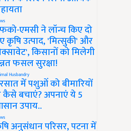
हायता
ws
फको-एमसी ने लॉन्च किए दो
ए कृषि उत्पाद, 'मित्सुकी' और
नेक्सावेट', किसानों को मिलेगी
न्नत फसल सुरक्षा!
imal Husbandry
रसात में पशुओं को बीमारियों
े कैसे बचाएं? अपनाएं ये 5
सान उपाय..
ws
ृषि अनुसंधान परिसर, पटना में