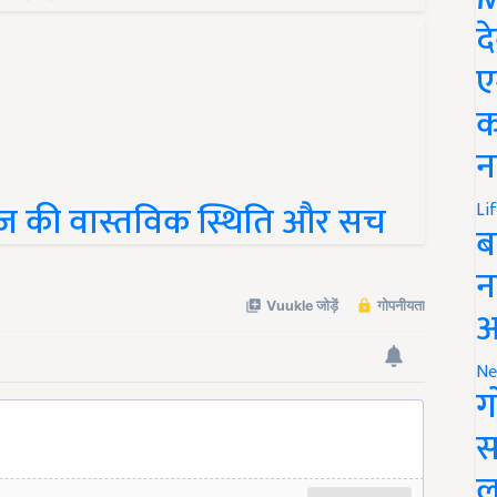
द
ए
क
न
नाज की वास्तविक स्थिति और सच
Li
ब
न
आ
Ne
ग
स
ल