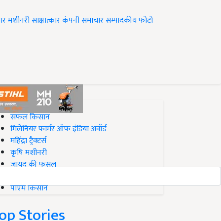
ार
मशीनरी
साक्षात्कार
कंपनी समाचार
सम्पादकीय
फोटो
op on Krishi Jagran
सफल किसान
मिलेनियर फार्मर ऑफ इंडिया अवॉर्ड
महिंद्रा ट्रैक्टर्स
कृषि मशीनरी
जायद की फसल
बिज़नेस आइडियाज
पीएम किसान
op Stories