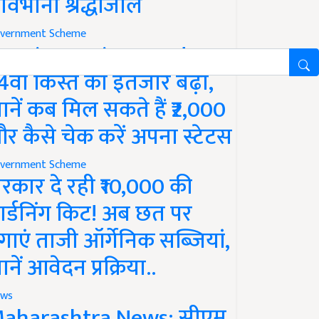
ावभीनी श्रद्धांजलि
vernment Scheme
M Kisan Yojana Update:
4वीं किस्त का इंतजार बढ़ा,
ानें कब मिल सकते हैं ₹2,000
र कैसे चेक करें अपना स्टेटस
vernment Scheme
रकार दे रही ₹10,000 की
ार्डनिंग किट! अब छत पर
गाएं ताजी ऑर्गेनिक सब्जियां,
ानें आवेदन प्रक्रिया..
ws
aharashtra News: सीएम