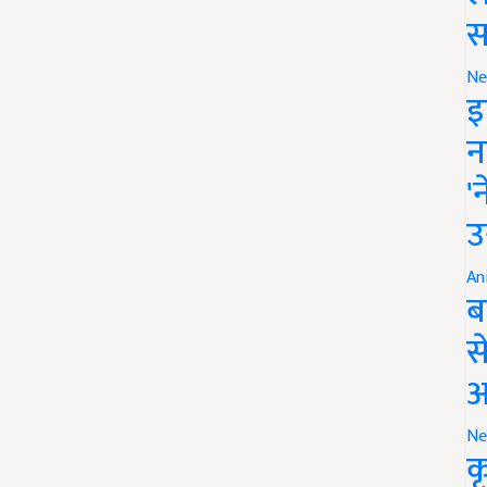
स
Ne
इ
न
'
उ
An
ब
स
आ
Ne
क