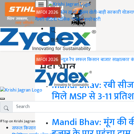
MFOI 2026
होम
ख़बरें
मौसम
खेती-बाड़ी
सरकारी योजना
गैलरी
वीडियो
मासिक पत्रिका
डायरेक्टरी
हिंदी
MFOI 2026
न्यूज़ रैप
सफल किसान
बाजार
साक्षात्कार
क
मंडी भाव
Mandi Bhav: रबी सीजन 
मिले MSP से 3-11 प्रत
इस रबी सीजन में भारतीय किसानों को तीन फसलों
Mandi Bhav: मूंग की क
#Top on Krishi Jagran
सफल किसान
हजार के पार पहुंचा दाम,