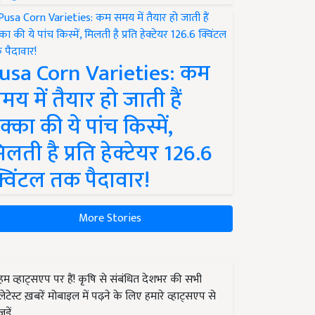
usa Corn Varieties: कम
मय में तैयार हो जाती हैं
क्का की ये पांच किस्में,
िलती है प्रति हेक्टेयर 126.6
्विंटल तक पैदावार!
More Stories
हम व्हाट्सएप पर हैं! कृषि से संबंधित देशभर की सभी
लेटेस्ट ख़बरें मोबाइल में पढ़ने के लिए हमारे व्हाट्सएप से
जुड़ें.