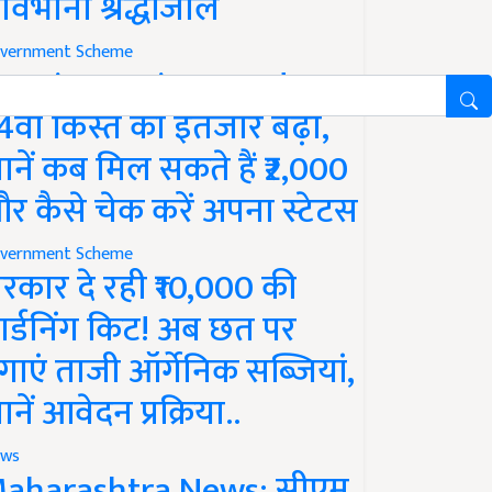
ावभीनी श्रद्धांजलि
vernment Scheme
M Kisan Yojana Update:
4वीं किस्त का इंतजार बढ़ा,
ानें कब मिल सकते हैं ₹2,000
र कैसे चेक करें अपना स्टेटस
vernment Scheme
रकार दे रही ₹10,000 की
ार्डनिंग किट! अब छत पर
गाएं ताजी ऑर्गेनिक सब्जियां,
ानें आवेदन प्रक्रिया..
ws
aharashtra News: सीएम