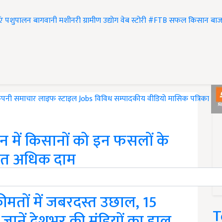
एं
पशुपालन
बागवानी
मशीनरी
ग्रामीण उद्योग
वेब स्टोरी
#FTB
सफल किसान
बाज
ंपनी समाचार
लाइफ स्टाइल
Jobs
विविध
सम्पादकीय
वीडियो
मासिक पत्रिका
#T
में किसानों को इन फसलों के
िशत अधिक दाम
 के लिए न्यूनतम समर्थन मूल्य (MSP) से 3-11 प्रतिशत अधिक और…
ीमतों में जबरदस्त उछाल, 15
T
 जानें देशभर की मंडियों का हाल