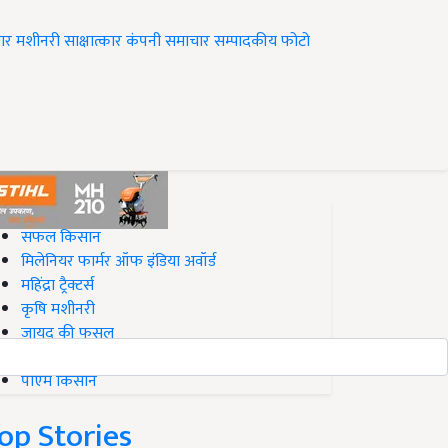
ार
मशीनरी
साक्षात्कार
कंपनी समाचार
सम्पादकीय
फोटो
op on Krishi Jagran
सफल किसान
मिलेनियर फार्मर ऑफ इंडिया अवॉर्ड
महिंद्रा ट्रैक्टर्स
कृषि मशीनरी
जायद की फसल
बिज़नेस आइडियाज
पीएम किसान
op Stories