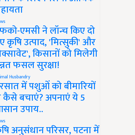
हायता
ws
फको-एमसी ने लॉन्च किए दो
ए कृषि उत्पाद, 'मित्सुकी' और
नेक्सावेट', किसानों को मिलेगी
न्नत फसल सुरक्षा!
imal Husbandry
रसात में पशुओं को बीमारियों
े कैसे बचाएं? अपनाएं ये 5
सान उपाय..
ws
ृषि अनुसंधान परिसर, पटना में