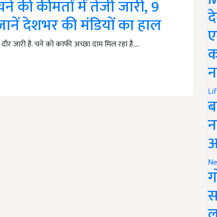
 की कीमतों में तेजी जारी, 9
द
जानें देशभर की मंडियों का हाल
ए
दौर जारी है. चने को काफी अच्छा दाम मिल रहा है.…
क
न
Li
ब
न
आ
Ne
ग
स
ल