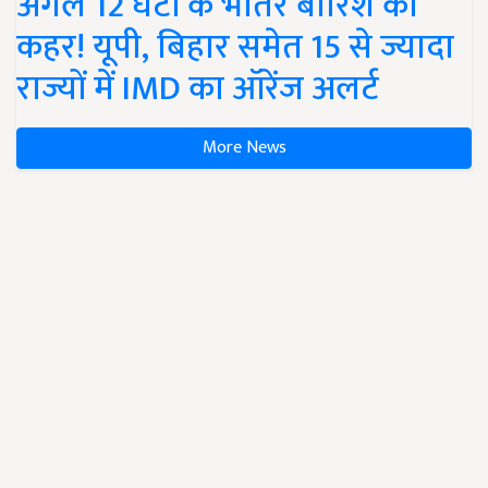
अगले 12 घंटों के भीतर बारिश का
कहर! यूपी, बिहार समेत 15 से ज्यादा
राज्यों में IMD का ऑरेंज अलर्ट
More News