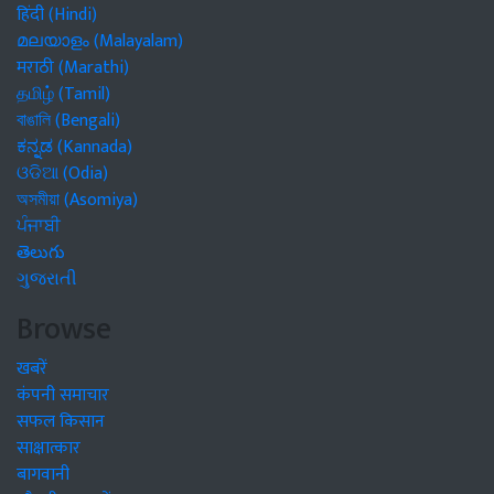
हिंदी (Hindi)
മലയാളം (Malayalam)
मराठी (Marathi)
தமிழ் (Tamil)
বাঙালি (Bengali)
ಕನ್ನಡ (Kannada)
ଓଡିଆ (Odia)
অসমীয়া (Asomiya)
ਪੰਜਾਬੀ
తెలుగు
ગુજરાતી
Browse
खबरें
कंपनी समाचार
सफल किसान
साक्षात्कार
बागवानी