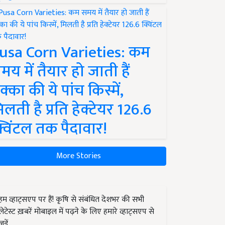
usa Corn Varieties: कम
मय में तैयार हो जाती हैं
क्का की ये पांच किस्में,
िलती है प्रति हेक्टेयर 126.6
्विंटल तक पैदावार!
More Stories
हम व्हाट्सएप पर हैं! कृषि से संबंधित देशभर की सभी
लेटेस्ट ख़बरें मोबाइल में पढ़ने के लिए हमारे व्हाट्सएप से
जुड़ें.