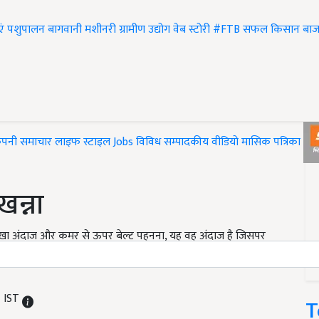
एं
पशुपालन
बागवानी
मशीनरी
ग्रामीण उद्योग
वेब स्टोरी
#FTB
सफल किसान
बाज
ंपनी समाचार
लाइफ स्टाइल
Jobs
विविध
सम्पादकीय
वीडियो
मासिक पत्रिका
#T
खन्ना
ोखा अंदाज और कमर से ऊपर बेल्ट पहनना, यह वह अंदाज है जिसपर
 अंदाज में आए तो लोगों के चहेते बन गए. कौन भूल सका है वो डायलॉग
M IST
T