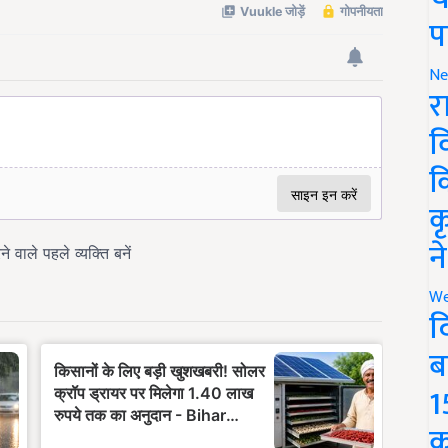
प
Ne
र
व
क
क
न
We
द
ब
1
क