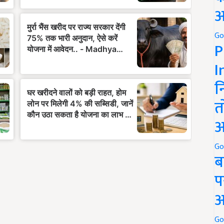
अ
Go
P
I
न
त
अ
Go
ब
प
अ
Go