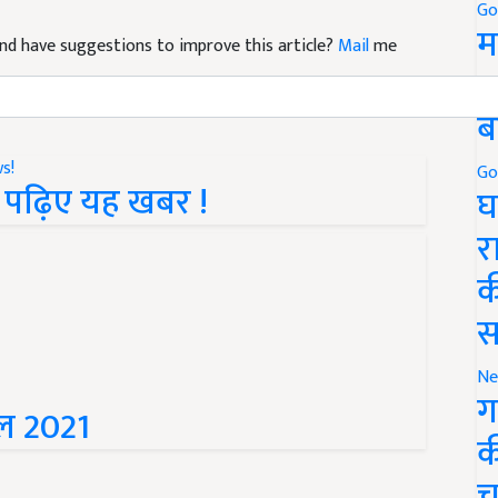
Go
म
e and have suggestions to improve this article?
Mail
me
5
ब
Go
ो पढ़िए यह खबर !
घ
र
क
स
Ne
ग
ाल 2021
क
च