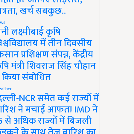
ात्रता, खर्च सबकुछ..
ws
ानी लक्ष्मीबाई कृषि
िश्वविद्यालय में तीन दिवसीय
िसान प्रशिक्षण संपन्न, केंद्रीय
ृषि मंत्री शिवराज सिंह चौहान
े किया संबोधित
ather
िल्ली-NCR समेत कई राज्यों में
ारिश ने मचाई आफत! IMD ने
5 से अधिक राज्यों में बिजली
ड़कने के साथ तेज बारिश का