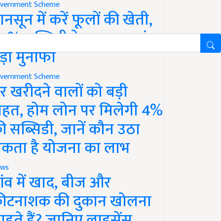
vernment Scheme
ानसून में करें फूलों की खेती,
0% सब्सिडी के साथ कमाएं
ड़ा मुनाफा
vernment Scheme
र खरीदने वालों को बड़ी
ाहत, होम लोन पर मिलेगी 4%
ी सब्सिडी, जानें कौन उठा
कता है योजना का लाभ
ws
ांव में खाद, बीज और
ीटनाशक की दुकान खोलना
ाहते हैं? जानिए लाइसेंस,