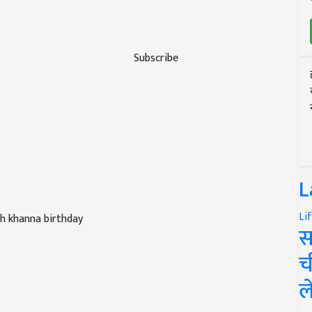
Subscribe
L
Li
sh khanna birthday
स
च
ल