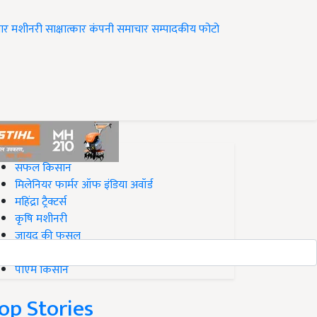
ार
मशीनरी
साक्षात्कार
कंपनी समाचार
सम्पादकीय
फोटो
op on Krishi Jagran
सफल किसान
मिलेनियर फार्मर ऑफ इंडिया अवॉर्ड
महिंद्रा ट्रैक्टर्स
कृषि मशीनरी
जायद की फसल
बिज़नेस आइडियाज
पीएम किसान
op Stories