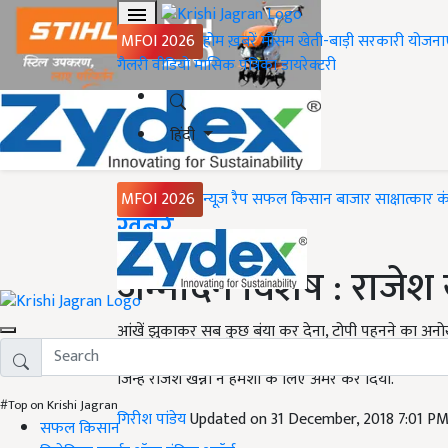
MFOI 2026
होम
ख़बरें
मौसम
खेती-बाड़ी
सरकारी योजना
गैलरी
वीडियो
मासिक पत्रिका
डायरेक्टरी
हिंदी
MFOI 2026
न्यूज़ रैप
सफल किसान
बाजार
साक्षात्कार
क
Home
ख़बरें
जन्मदिन विशेष : राजेश 
आंखें झुकाकर सब कुछ बंया कर देना, टोपी पहनने का अन
शायद हंसी आए. लेकिन जब राजेश खन्ना फिल्मी पर्दे पर इस
जिन्हें राजेश खन्ना ने हमेशा के लिए अमर कर दिया.
#Top on Krishi Jagran
गिरीश पांडेय
Updated on 31 December, 2018 7:01 P
सफल किसान