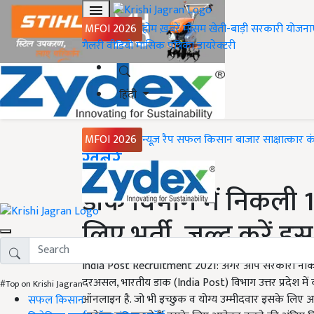
MFOI 2026
होम
ख़बरें
मौसम
खेती-बाड़ी
सरकारी योजना
गैलरी
वीडियो
मासिक पत्रिका
डायरेक्टरी
हिंदी
MFOI 2026
न्यूज़ रैप
सफल किसान
बाजार
साक्षात्कार
क
Home
ख़बरें
डाक विभाग में निकली 10
लिए भर्ती, जल्द करें 
India Post Recruitment 2021: अगर आप सरकारी नौकरी क
दरअसल, भारतीय डाक (India Post) विभाग उत्तर प्रदेश में कई
#Top on Krishi Jagran
ऑनलाइन है. जो भी इच्छुक व योग्य उम्मीदवार इसके लिए
सफल किसान