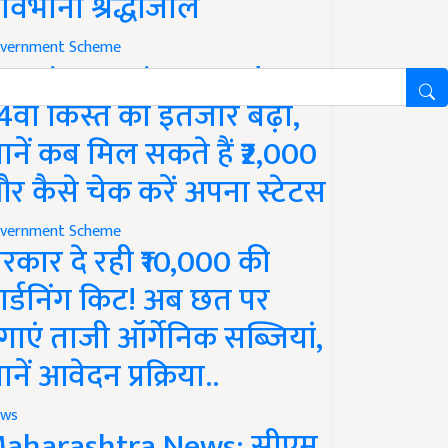
ावभीनी श्रद्धांजलि
vernment Scheme
M Kisan Yojana Update:
4वीं किस्त का इंतजार बढ़ा,
ानें कब मिल सकते हैं ₹2,000
र कैसे चेक करें अपना स्टेटस
vernment Scheme
रकार दे रही ₹10,000 की
ार्डनिंग किट! अब छत पर
गाएं ताजी ऑर्गेनिक सब्जियां,
ानें आवेदन प्रक्रिया..
ws
aharashtra News: सीएम