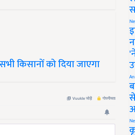
स
Ne
इ
न
'
 सभी किसानों को दिया जाएगा
उ
An
ब
स
आ
Ne
क