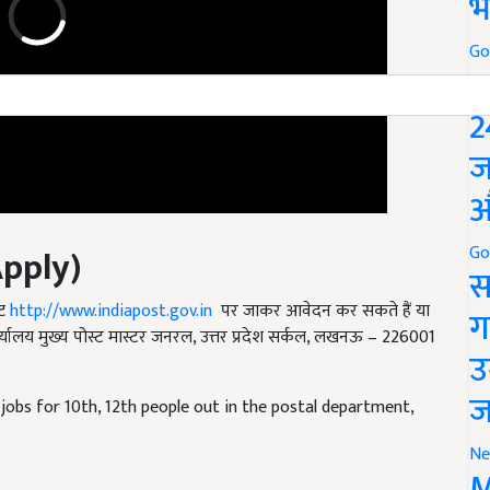
भ
Go
P
2
ज
औ
pply)
Go
स
ट
http://www.indiapost.gov.in
पर जाकर आवेदन कर सकते हैं या
यालय मुख्य पोस्ट मास्टर जनरल, उत्तर प्रदेश सर्कल, लखनऊ – 226001
ग
उ
jobs for 10th, 12th people out in the postal department,
ज
Ne
M