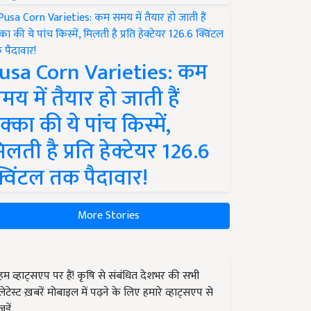
usa Corn Varieties: कम
मय में तैयार हो जाती हैं
क्का की ये पांच किस्में,
िलती है प्रति हेक्टेयर 126.6
्विंटल तक पैदावार!
More Stories
हम व्हाट्सएप पर हैं! कृषि से संबंधित देशभर की सभी
लेटेस्ट ख़बरें मोबाइल में पढ़ने के लिए हमारे व्हाट्सएप से
जुड़ें.