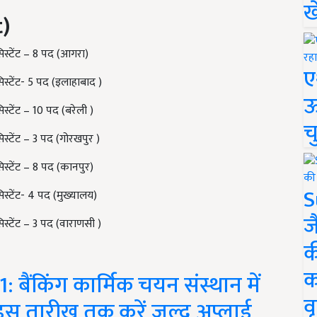
ख
)
िस्टेंट – 8 पद (आगरा)
ए
िस्टेंट- 5 पद (इलाहाबाद )
ऊ
स्टेंट – 10 पद (बरेली )
च
स्टेंट – 3 पद (गोरखपुर )
िस्टेंट – 8 पद (कानपुर)
S
िस्टेंट- 4 पद (मुख्यालय)
ज
िस्टेंट – 3 पद (वाराणसी )
क
क
बैंकिंग कार्मिक चयन संस्थान में
वृ
 इस तारीख तक करें जल्द अप्लाई