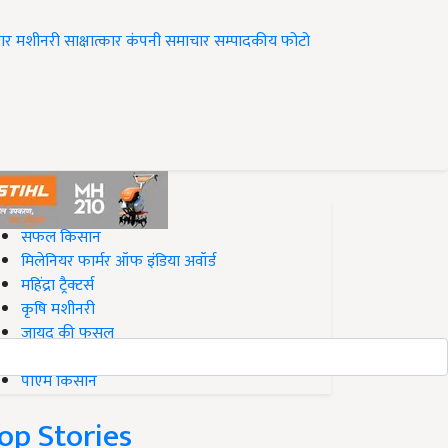
ार
मशीनरी
साक्षात्कार
कंपनी समाचार
सम्पादकीय
फोटो
op on Krishi Jagran
सफल किसान
मिलेनियर फार्मर ऑफ इंडिया अवॉर्ड
महिंद्रा ट्रैक्टर्स
कृषि मशीनरी
जायद की फसल
बिज़नेस आइडियाज
पीएम किसान
op Stories