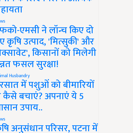
हायता
ws
फको-एमसी ने लॉन्च किए दो
ए कृषि उत्पाद, 'मित्सुकी' और
नेक्सावेट', किसानों को मिलेगी
न्नत फसल सुरक्षा!
imal Husbandry
रसात में पशुओं को बीमारियों
े कैसे बचाएं? अपनाएं ये 5
सान उपाय..
ws
ृषि अनुसंधान परिसर, पटना में