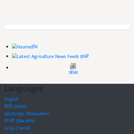
होम
ख़बरें
जॉब्स
Languages
English
हिंदी (Hindi)
മലയാളം (Malayalam)
मराठी (Marathi)
தமிழ் (Tamil)