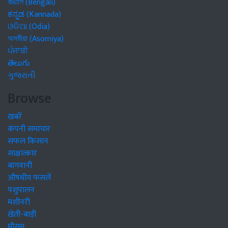
বাঙালি (Bengali)
ಕನ್ನಡ (Kannada)
ଓଡିଆ (Odia)
অসমীয়া (Asomiya)
ਪੰਜਾਬੀ
తెలుగు
ગુજરાતી
Browse
खबरें
कंपनी समाचार
सफल किसान
साक्षात्कार
बागवानी
औषधीय फसलें
पशुपालन
मशीनरी
खेती-बाड़ी
मौसम