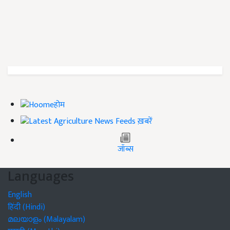
होम
ख़बरें
जॉब्स
Languages
English
हिंदी (Hindi)
മലയാളം (Malayalam)