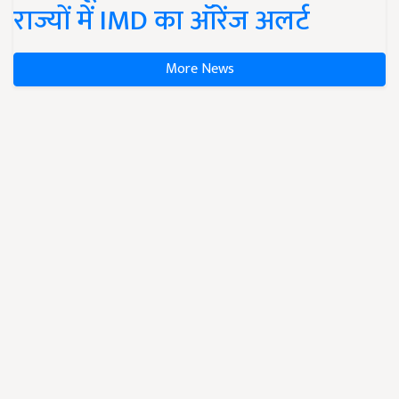
राज्यों में IMD का ऑरेंज अलर्ट
More News