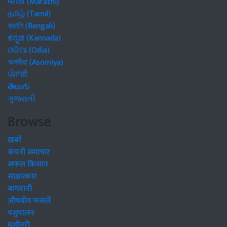
मराठी (Marathi)
தமிழ் (Tamil)
বাঙালি (Bengali)
ಕನ್ನಡ (Kannada)
ଓଡିଆ (Odia)
অসমীয়া (Asomiya)
ਪੰਜਾਬੀ
తెలుగు
ગુજરાતી
Browse
खबरें
कंपनी समाचार
सफल किसान
साक्षात्कार
बागवानी
औषधीय फसलें
पशुपालन
मशीनरी