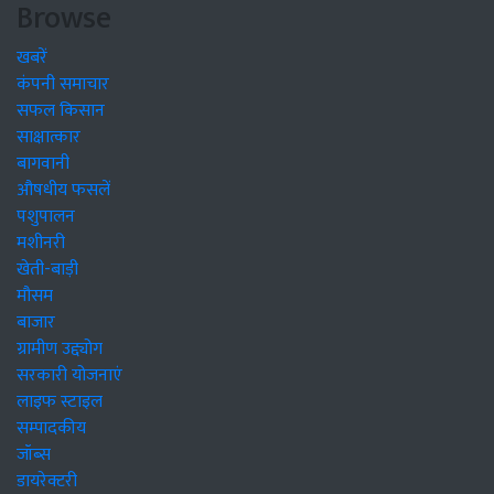
Browse
खबरें
कंपनी समाचार
सफल किसान
साक्षात्कार
बागवानी
औषधीय फसलें
पशुपालन
मशीनरी
खेती-बाड़ी
मौसम
बाजार
ग्रामीण उद्द्योग
सरकारी योजनाएं
लाइफ स्टाइल
सम्पादकीय
जॉब्स
डायरेक्टरी