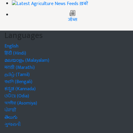
ख़बरें
जॉब्स
Languages
English
हिंदी (Hindi)
മലയാളം (Malayalam)
मराठी (Marathi)
தமிழ் (Tamil)
বাঙালি (Bengali)
ಕನ್ನಡ (Kannada)
ଓଡିଆ (Odia)
অসমীয়া (Asomiya)
ਪੰਜਾਬੀ
తెలుగు
ગુજરાતી