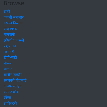
Browse
खबरें
कंपनी समाचार
सफल किसान
साक्षात्कार
बागवानी
औषधीय फसलें
पशुपालन
मशीनरी
खेती-बाड़ी
मौसम
बाजार
ग्रामीण उद्द्योग
सरकारी योजनाएं
लाइफ स्टाइल
सम्पादकीय
जॉब्स
डायरेक्टरी