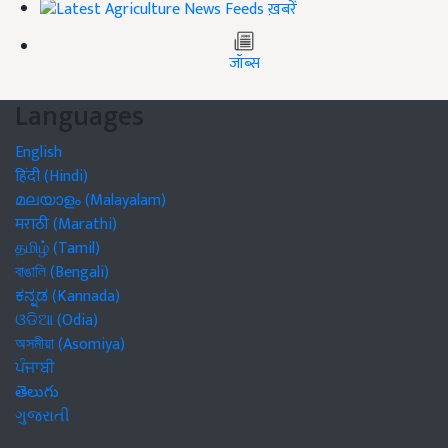
ख़बरें
जॉब्स
Languages
English
हिंदी (Hindi)
മലയാളം (Malayalam)
मराठी (Marathi)
தமிழ் (Tamil)
বাঙালি (Bengali)
ಕನ್ನಡ (Kannada)
ଓଡିଆ (Odia)
অসমীয়া (Asomiya)
ਪੰਜਾਬੀ
తెలుగు
ગુજરાતી