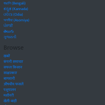
বাঙালি (Bengali)
ಕನ್ನಡ (Kannada)
ଓଡିଆ (Odia)
অসমীয়া (Asomiya)
ਪੰਜਾਬੀ
తెలుగు
ગુજરાતી
Browse
खबरें
कंपनी समाचार
सफल किसान
साक्षात्कार
बागवानी
औषधीय फसलें
पशुपालन
मशीनरी
खेती-बाड़ी