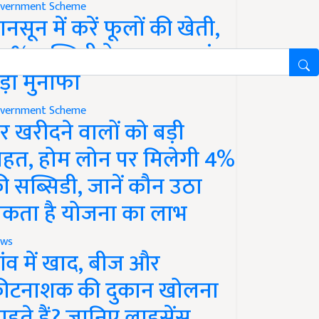
vernment Scheme
ानसून में करें फूलों की खेती,
0% सब्सिडी के साथ कमाएं
ड़ा मुनाफा
vernment Scheme
र खरीदने वालों को बड़ी
ाहत, होम लोन पर मिलेगी 4%
ी सब्सिडी, जानें कौन उठा
कता है योजना का लाभ
ws
ांव में खाद, बीज और
ीटनाशक की दुकान खोलना
ाहते हैं? जानिए लाइसेंस,