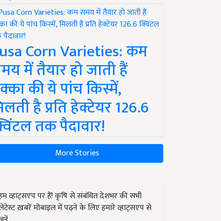
usa Corn Varieties: कम
मय में तैयार हो जाती हैं
क्का की ये पांच किस्में,
िलती है प्रति हेक्टेयर 126.6
्विंटल तक पैदावार!
More Stories
हम व्हाट्सएप पर हैं! कृषि से संबंधित देशभर की सभी
लेटेस्ट ख़बरें मोबाइल में पढ़ने के लिए हमारे व्हाट्सएप से
जुड़ें.