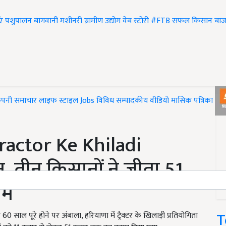
एं
पशुपालन
बागवानी
मशीनरी
ग्रामीण उद्योग
वेब स्टोरी
#FTB
सफल किसान
बाज
ंपनी समाचार
लाइफ स्टाइल
Jobs
विविध
सम्पादकीय
वीडियो
मासिक पत्रिका
#T
िया Tractor Ke Khiladi
, तीन किसानों ने जीता 51
ाम
T
और 60 साल पूरे होने पर अंबाला, हरियाणा में ट्रैक्टर के खिलाड़ी प्रतियोगिता