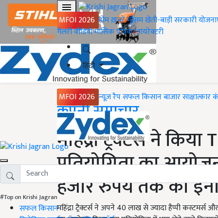
MFOI 2026
होम
ख़बरें
मौसम
खेती-बाड़ी
सरकारी योजना
गैलरी
वीडियो
मासिक पत्रिका
डायरेक्टरी
हिंदी
MFOI 2026
न्यूज़ रैप
सफल किसान
बाजार
साक्षात्कार
क
Home
कंपनी समाचार
महिंद्रा ट्रैक्टर्स ने क
प्रतियोगिता का आयोजन
हजार रुपये तक का इन
#Top on Krishi Jagran
महिंद्रा ट्रैक्टर्स ने अपने 40 लाख से ज्यादा हैप्पी कस्टमर्स 
सफल किसान