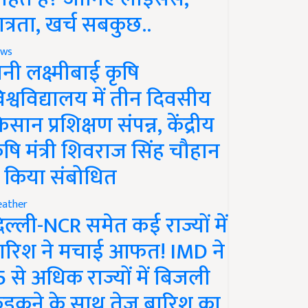
ात्रता, खर्च सबकुछ..
ws
ानी लक्ष्मीबाई कृषि
िश्वविद्यालय में तीन दिवसीय
िसान प्रशिक्षण संपन्न, केंद्रीय
ृषि मंत्री शिवराज सिंह चौहान
े किया संबोधित
ather
िल्ली-NCR समेत कई राज्यों में
ारिश ने मचाई आफत! IMD ने
5 से अधिक राज्यों में बिजली
ड़कने के साथ तेज बारिश का