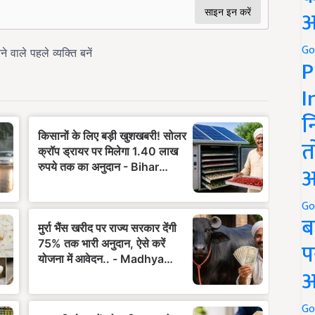
अ
Go
P
I
न
त
अ
Go
ब
प
अ
Go