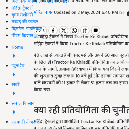
का आयोजन किया. इस प्रतियोगिता में भाग लेने वाले किसा
मिलेनियर फार्मर ऑफ इंडिया अवॉर्ड
महिंद्रा ट्रैक्टर्स
मोहित नागर
Updated on 2 May, 2024 6:40 PM IST
कृषि मशीनरी
जायद की फसल
बिज़नेस आइडियाज
पीएम किसान
महिंद्रा ट्रैक्टर्स ने किया Tractor Ke Khiladi प्रतियोगित
Home
40 लाख से ज्यादा हैप्पी कस्टमर्स और अपने 60 साल पूरे होने 
के खिलाड़ी (Tractor Ke Khiladi) प्रतियोगिता का आयोजन
न्यूज़ रैप
भवन के सामने, अंबाला (हरियाणा) में किया गया जिसमें ल
की शुरुआत सुबह लगभग 10 बजे हुई और इसका समापन शाम 4 बजे 
वाले किसानों को 11 हजार से लेकर 51 हजार तक का इनाम दिया गय
खबरें
किया गया.
सफल किसान
क्या रही प्रतियोगिता की चुनौ
महिंद्रा ट्रैक्टर्स द्वारा आयोजित Tractor Ke Khiladi प्रत
सरकारी योजनाएं
पंजाब राज्य के भी किसान शामिल हुए. इस प्रतियोगिता में किस