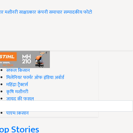
ार
मशीनरी
साक्षात्कार
कंपनी समाचार
सम्पादकीय
फोटो
op on Krishi Jagran
सफल किसान
मिलेनियर फार्मर ऑफ इंडिया अवॉर्ड
महिंद्रा ट्रैक्टर्स
कृषि मशीनरी
जायद की फसल
बिज़नेस आइडियाज
पीएम किसान
op Stories