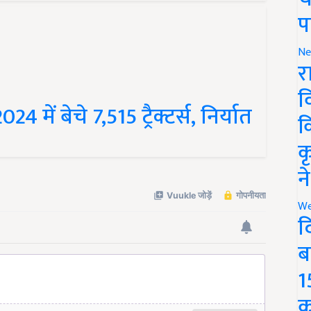
प
Ne
र
 में बेचे 7,515 ट्रैक्टर्स, निर्यात
व
क
क
न
We
द
ब
1
क