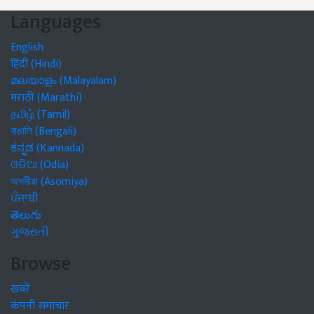
Languages
English
हिंदी (Hindi)
മലയാളം (Malayalam)
मराठी (Marathi)
தமிழ் (Tamil)
বাঙালি (Bengali)
ಕನ್ನಡ (Kannada)
ଓଡିଆ (Odia)
অসমীয়া (Asomiya)
ਪੰਜਾਬੀ
తెలుగు
ગુજરાતી
Browse
खबरें
कंपनी समाचार