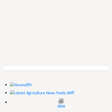
होम
ख़बरें
जॉब्स