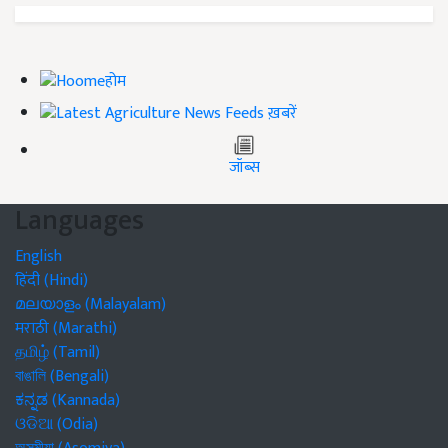
होम
ख़बरें
जॉब्स
Languages
English
हिंदी (Hindi)
മലയാളം (Malayalam)
मराठी (Marathi)
தமிழ் (Tamil)
বাঙালি (Bengali)
ಕನ್ನಡ (Kannada)
ଓଡିଆ (Odia)