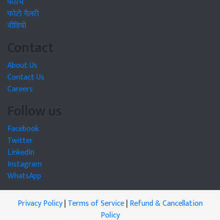
फोरम
फोटो गैलरी
वीडियो
Contact
About Us
Contact Us
Careers
Follow us
Facebook
Twitter
LinkedIn
Instagram
WhatsApp
Privacy Policy
|
Terms of Service
|
Refund & Cancellation
Policy