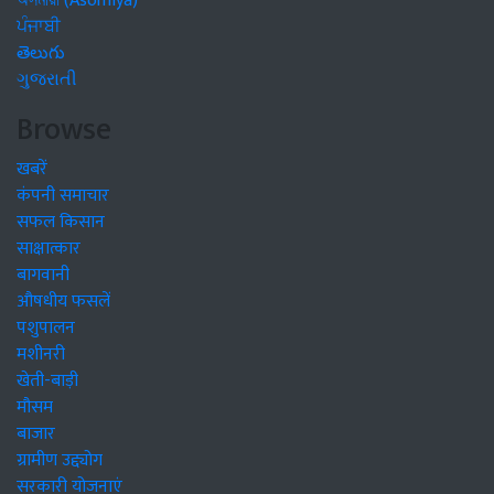
অসমীয়া (Asomiya)
ਪੰਜਾਬੀ
తెలుగు
ગુજરાતી
Browse
खबरें
कंपनी समाचार
सफल किसान
साक्षात्कार
बागवानी
औषधीय फसलें
पशुपालन
मशीनरी
खेती-बाड़ी
मौसम
बाजार
ग्रामीण उद्द्योग
सरकारी योजनाएं