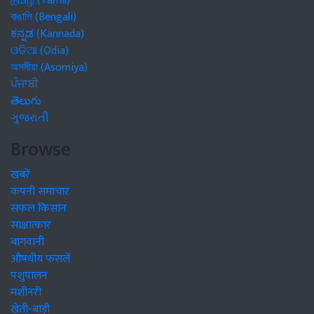
தமிழ் (Tamil)
বাঙালি (Bengali)
ಕನ್ನಡ (Kannada)
ଓଡିଆ (Odia)
অসমীয়া (Asomiya)
ਪੰਜਾਬੀ
తెలుగు
ગુજરાતી
Browse
खबरें
कंपनी समाचार
सफल किसान
साक्षात्कार
बागवानी
औषधीय फसलें
पशुपालन
मशीनरी
खेती-बाड़ी