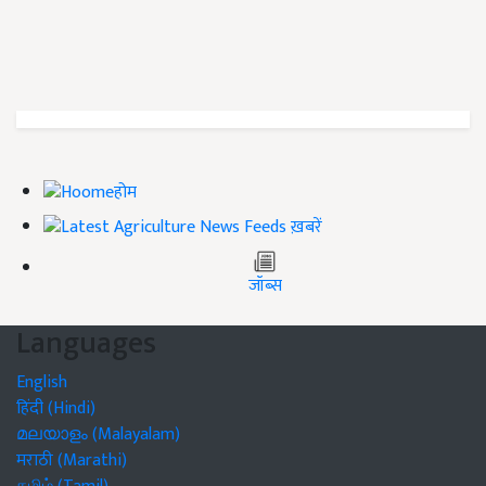
होम
ख़बरें
जॉब्स
Languages
English
हिंदी (Hindi)
മലയാളം (Malayalam)
मराठी (Marathi)