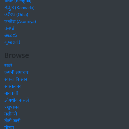
বাঙালি (Bengali)
ಕನ್ನಡ (Kannada)
ଓଡିଆ (Odia)
অসমীয়া (Asomiya)
ਪੰਜਾਬੀ
తెలుగు
ગુજરાતી
Browse
खबरें
कंपनी समाचार
सफल किसान
साक्षात्कार
बागवानी
औषधीय फसलें
पशुपालन
मशीनरी
खेती-बाड़ी
मौसम