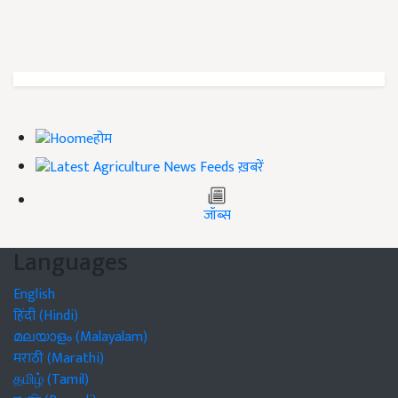
होम
ख़बरें
जॉब्स
Languages
English
हिंदी (Hindi)
മലയാളം (Malayalam)
मराठी (Marathi)
தமிழ் (Tamil)