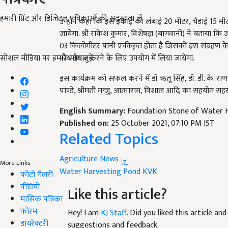
हमारी प्रिंट और डिजिटल पत्रिकाओं की सदस्यता लें
उन्होंने कहा कि इस इकाई की लंबाई 20 मीटर, चैडाई 15 म
जायेेगा. श्री राकेश कुमार, विशेषज्ञ (बागवानी) ने बताया 
03 किलोमीटर पानी एकीकृत होता है जिसको इस संग्रहण के म
सोशल मीडिया पर हमारे साथ जुड़ें:
पौध तैयार करने के लिए उपयोग में लिया जायेगा.
इस कार्यक्रम को सफल करने में डॉ ऋतू सिंह, डॉ. डी. के. राण
पाण्डे, श्रीमती मन्जु, आत्माराम, विशाल आदि का सहयोग सह
English Summary:
Foundation Stone of Water H
Published on:
25 October 2021, 07:10 PM IST
Related Topics
Agriculture News
More Links
Water Harvesting Pond
KVK
फोटो गैलरी
वीडियो
Like this article?
मासिक पत्रिका
फोरम
Hey! I am
KJ Staff
. Did you liked this article a
डायरेक्टरी
suggestions and feedback.