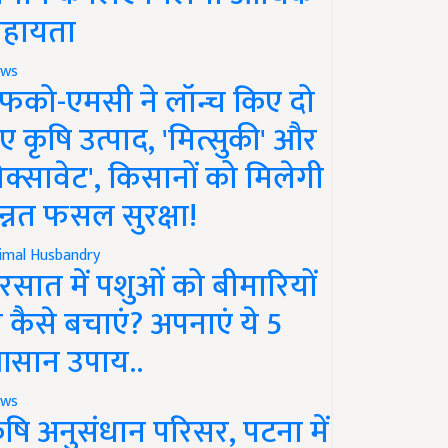
हायता
ws
फको-एमसी ने लॉन्च किए दो
ए कृषि उत्पाद, 'मित्सुकी' और
नेक्सावेट', किसानों को मिलेगी
न्नत फसल सुरक्षा!
imal Husbandry
रसात में पशुओं को बीमारियों
े कैसे बचाएं? अपनाएं ये 5
सान उपाय..
ws
ृषि अनुसंधान परिसर, पटना में