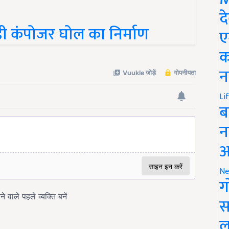
द
ी कंपोजर घोल का निर्माण
ए
क
न
Li
ब
न
आ
Ne
ग
स
ल