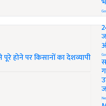
भ
Go
P
2
ज
औ
पूरे होने पर किसानों का देशव्यापी
Go
स
ग
उ
ज
Ne
M