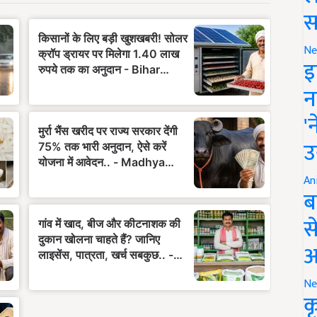
स
Ne
इ
न
'
उ
An
ब
स
आ
Ne
क