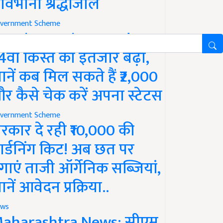
ावभीनी श्रद्धांजलि
vernment Scheme
M Kisan Yojana Update:
4वीं किस्त का इंतजार बढ़ा,
ानें कब मिल सकते हैं ₹2,000
र कैसे चेक करें अपना स्टेटस
vernment Scheme
रकार दे रही ₹10,000 की
ार्डनिंग किट! अब छत पर
गाएं ताजी ऑर्गेनिक सब्जियां,
ानें आवेदन प्रक्रिया..
ws
aharashtra News: सीएम