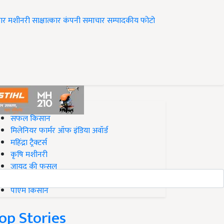
ार
मशीनरी
साक्षात्कार
कंपनी समाचार
सम्पादकीय
फोटो
op on Krishi Jagran
सफल किसान
मिलेनियर फार्मर ऑफ इंडिया अवॉर्ड
महिंद्रा ट्रैक्टर्स
कृषि मशीनरी
जायद की फसल
बिज़नेस आइडियाज
पीएम किसान
op Stories