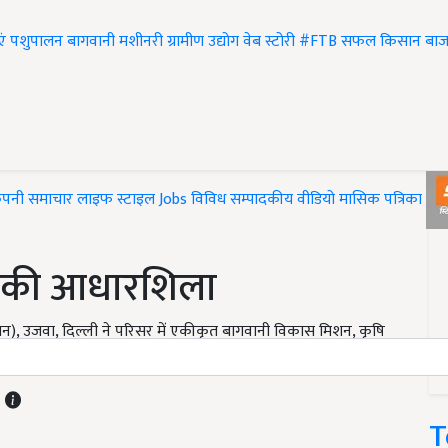
एं
पशुपालन
बागवानी
मशीनरी
ग्रामीण उद्योग
वेब स्टोरी
#FTB
सफल किसान
बाज
ंपनी समाचार
लाइफ स्टाइल
Jobs
विविध
सम्पादकीय
वीडियो
मासिक पत्रिका
#T
ई की आधारशिला
रतिष्ठान), उजवा, दिल्ली ने परिसर में एकीकृत बागवानी विकास मिशन, कृषि
ंतर्गत ’’वर्षा जल संचयन इकाई’’ की आधारशिला
T
T