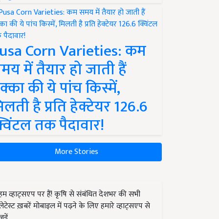
usa Corn Varieties: कम
मय में तैयार हो जाती हैं
क्का की ये पांच किस्में,
िलती है प्रति हेक्टेयर 126.6
्विंटल तक पैदावार!
More Stories
हम व्हाट्सएप पर हैं! कृषि से संबंधित देशभर की सभी
लेटेस्ट ख़बरें मोबाइल में पढ़ने के लिए हमारे व्हाट्सएप से
जुड़ें.