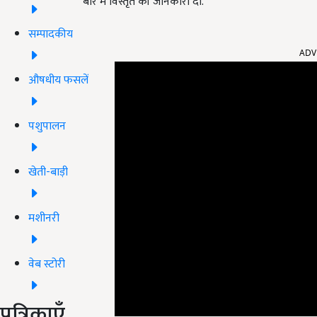
बारे में विस्तृत की जानकारी दी.
सम्पादकीय
ADV
औषधीय फसलें
पशुपालन
खेती-बाड़ी
मशीनरी
वेब स्टोरी
पत्रिकाएँ