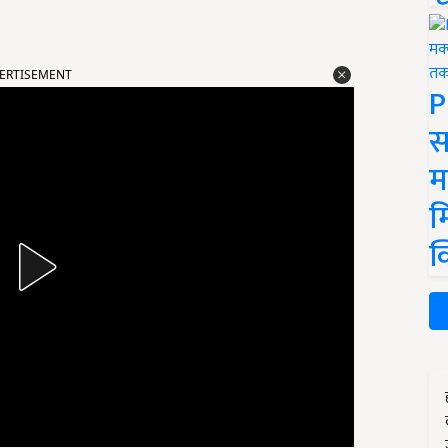
ERTISEMENT
P
स
म
म
क