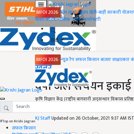
MFOI 2026
होम
ख़बरें
मौसम
खेती-बाड़ी
सरकारी योजना
गैलरी
वीडियो
मासिक पत्रिका
डायरेक्टरी
हिंदी
MFOI 2026
न्यूज़ रैप
सफल किसान
बाजार
साक्षात्कार
क
Home
ख़बरें
वर्षा जल संचयन इका
कृषि विज्ञान केंद्र (राष्ट्रीय बागवानी अनुसन्धान विकास प्
एवं किसान कल्याण मंत्रालय, भारत सरकार की योजना के अ
KJ Staff
Updated on 26 October, 2021 9:37 AM IS
#Top on Krishi Jagran
सफल किसान