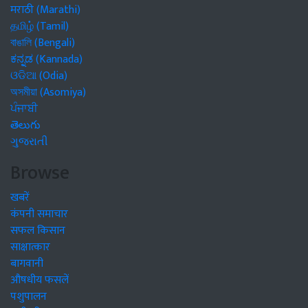
मराठी (Marathi)
தமிழ் (Tamil)
বাঙালি (Bengali)
ಕನ್ನಡ (Kannada)
ଓଡିଆ (Odia)
অসমীয়া (Asomiya)
ਪੰਜਾਬੀ
తెలుగు
ગુજરાતી
Browse
खबरें
कंपनी समाचार
सफल किसान
साक्षात्कार
बागवानी
औषधीय फसलें
पशुपालन