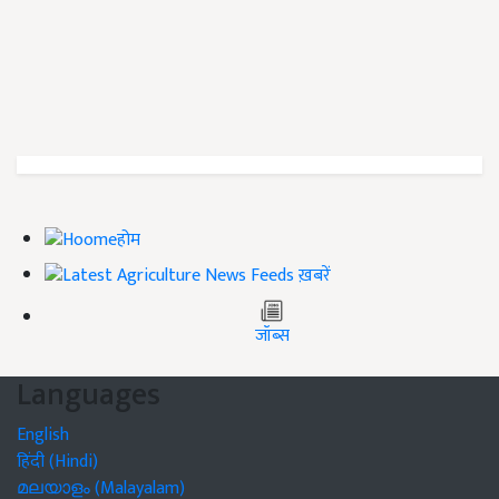
होम
ख़बरें
जॉब्स
Languages
English
हिंदी (Hindi)
മലയാളം (Malayalam)