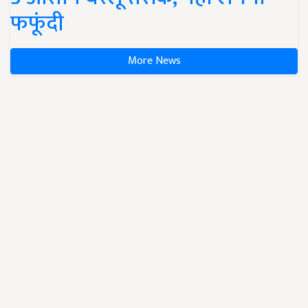
फफूंदी
More News