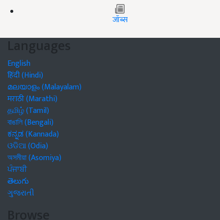
जॉब्स
Languages
English
हिंदी (Hindi)
മലയാളം (Malayalam)
मराठी (Marathi)
தமிழ் (Tamil)
বাঙালি (Bengali)
ಕನ್ನಡ (Kannada)
ଓଡିଆ (Odia)
অসমীয়া (Asomiya)
ਪੰਜਾਬੀ
తెలుగు
ગુજરાતી
Browse