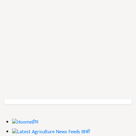
होम
ख़बरें