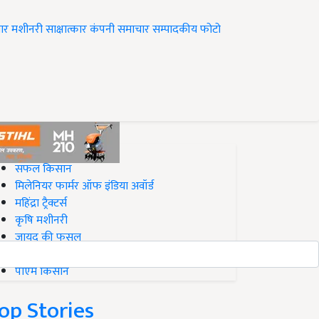
ार
मशीनरी
साक्षात्कार
कंपनी समाचार
सम्पादकीय
फोटो
op on Krishi Jagran
सफल किसान
मिलेनियर फार्मर ऑफ इंडिया अवॉर्ड
महिंद्रा ट्रैक्टर्स
कृषि मशीनरी
जायद की फसल
बिज़नेस आइडियाज
पीएम किसान
op Stories