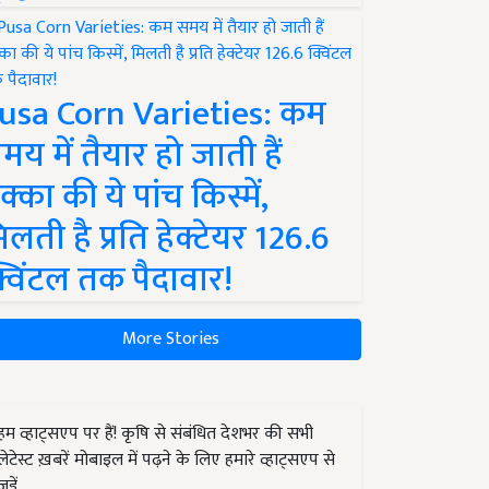
usa Corn Varieties: कम
मय में तैयार हो जाती हैं
क्का की ये पांच किस्में,
िलती है प्रति हेक्टेयर 126.6
्विंटल तक पैदावार!
More Stories
हम व्हाट्सएप पर हैं! कृषि से संबंधित देशभर की सभी
लेटेस्ट ख़बरें मोबाइल में पढ़ने के लिए हमारे व्हाट्सएप से
जुड़ें.