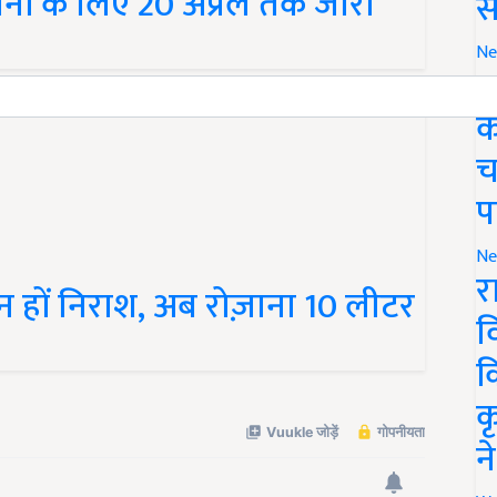
ों के लिए 20 अप्रैल तक जारी
स
Ne
ग
क
च
प
Ne
र
 हों निराश, अब रोज़ाना 10 लीटर
व
क
क
न