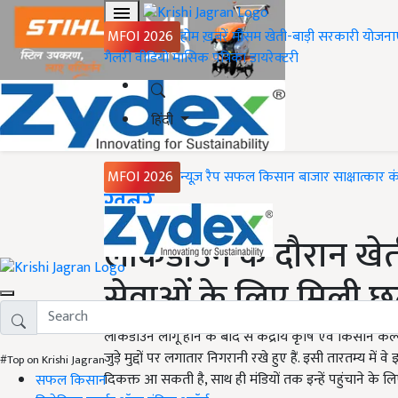
MFOI 2026
होम
ख़बरें
मौसम
खेती-बाड़ी
सरकारी योजना
गैलरी
वीडियो
मासिक पत्रिका
डायरेक्टरी
हिंदी
MFOI 2026
न्यूज़ रैप
सफल किसान
बाजार
साक्षात्कार
क
Home
ख़बरें
लॉकडाउन के दौरान खे
सेवाओं के लिए मिली छ
लॉकडाउन लागू होने के बाद से केंद्रीय कृषि एवं किसान कल्या
जुड़े मुद्दों पर लगातार निगरानी रखे हुए हैं. इसी तारतम्य म
#Top on Krishi Jagran
दिकक्त आ सकती है, साथ ही मंडियों तक इन्हें पहुंचाने के 
सफल किसान