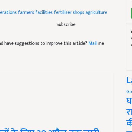
erations
farmers facilities
fertiliser shops
agriculture
Subscribe
 and have suggestions to improve this article?
Mail
me
L
Go
घ
र
क