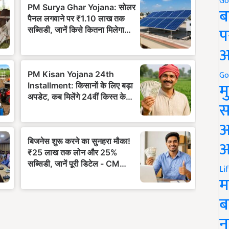
Go
ब
प
अ
Go
म
स
अ
आ
Li
म
ब
न