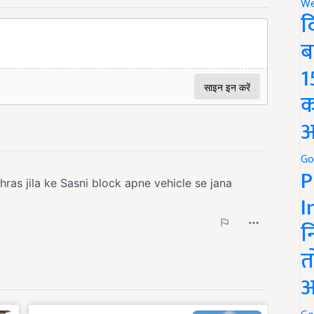
We
द
ब
1
क
अ
Go
P
I
न
त
अ