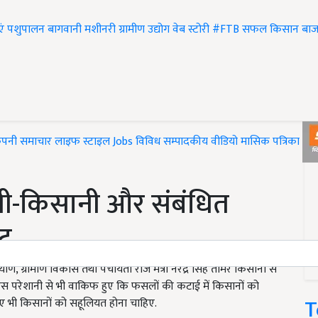
एं
पशुपालन
बागवानी
मशीनरी
ग्रामीण उद्योग
वेब स्टोरी
#FTB
सफल किसान
बाज
ंपनी समाचार
लाइफ स्टाइल
Jobs
विविध
सम्पादकीय
वीडियो
मासिक पत्रिका
#T
ती-किसानी और संबंधित
ूट
ण, ग्रामीण विकास तथा पंचायती राज मंत्री नरेंद्र सिंह तोमर किसानों से
ें वे इस परेशानी से भी वाकिफ हुए कि फसलों की कटाई में किसानों को
T
लिए भी किसानों को सहूलियत होना चाहिए.