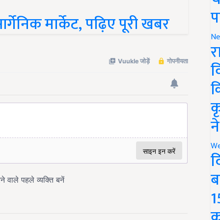
र्गेनिक मार्केट, पढ़िए पूरी खबर
प
Ne
र
व
क
क
न
We
द
ब
1
क