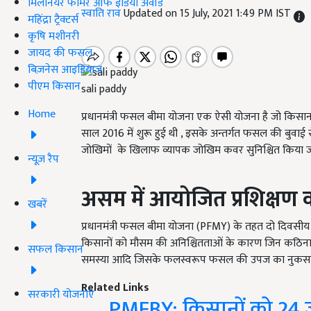
मिलेनियर फार्मर ऑफ इंडिया अवॉर्ड
स्वाति राव
Updated on 15 July, 2021 1:49 PM IST
महिंद्रा ट्रैक्टर्स
कृषि मशीनरी
जायद की फसल
बिज़नेस आइडियाज
पीएम किसान
sali paddy
Home
प्रधानमंत्री फसल बीमा योजना एक ऐसी योजना है जो किसा
साल 2016 में शुरू हुई थी , इसके अन्तर्गत फसल की बुवाई
जोखिमों के खिलाफ व्यापक जोखिम कवर सुनिश्चित किया जा
न्यूज़ रैप
असम में आयोजित प्रशिक्षण क
खबरें
प्रधानमंत्री फसल बीमा योजना (PFMY) के तहत दो दिवसीय रा
किसानों को मौसम की अनिश्चितताओं के कारण जिन कठिनाइयो
सफल किसान
समस्या आदि जिसके फलस्वरूप फसल की उपज का नुकसान हुआ 
Related Links
सरकारी योजनाएं
PMFBY: किसानों को 24 