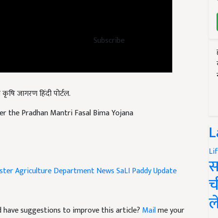
Subscribe
 कृषि जागरण हिंदी पोर्टल.
nder the Pradhan Mantri Fasal Bima Yojana
L
Li
ster
Agriculture Department News
SaLI Paddy Update
स
च
ल
and have suggestions to improve this article?
Mail
me your