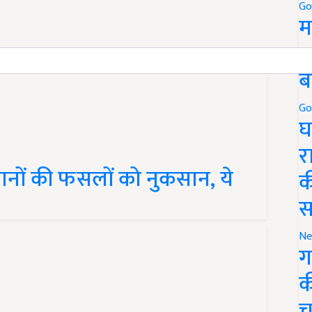
Go
म
5
ब
Go
घ
र
नों की फसलों को नुकसान, ये
क
स
Ne
ग
क
च