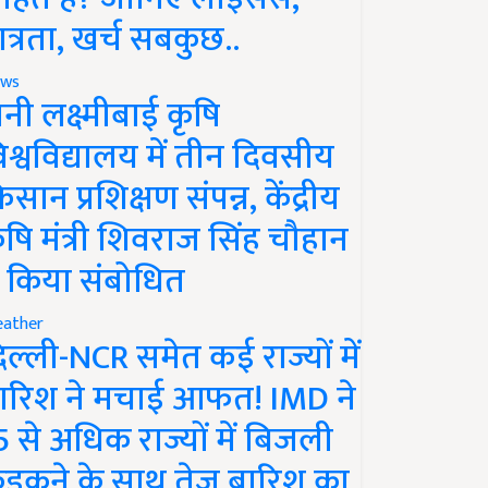
ात्रता, खर्च सबकुछ..
ws
ानी लक्ष्मीबाई कृषि
िश्वविद्यालय में तीन दिवसीय
िसान प्रशिक्षण संपन्न, केंद्रीय
ृषि मंत्री शिवराज सिंह चौहान
े किया संबोधित
ather
िल्ली-NCR समेत कई राज्यों में
ारिश ने मचाई आफत! IMD ने
5 से अधिक राज्यों में बिजली
ड़कने के साथ तेज बारिश का