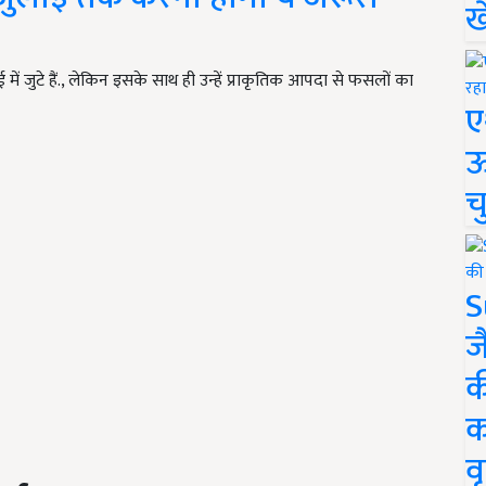
ख
जुटे हैं., लेकिन इसके साथ ही उन्हें प्राकृतिक आपदा से फसलों का
ए
ऊ
च
S
ज
क
क
वृ