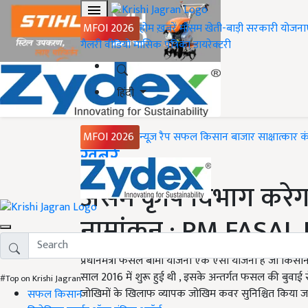
MFOI 2026
होम
ख़बरें
मौसम
खेती-बाड़ी
सरकारी योजना
गैलरी
वीडियो
मासिक पत्रिका
डायरेक्टरी
हिंदी
MFOI 2026
न्यूज़ रैप
सफल किसान
बाजार
साक्षात्कार
क
Home
ख़बरें
असम कृषि विभाग करेगा
नामांकन ; PM FASAL
प्रधानमंत्री फसल बीमा योजना एक ऐसी योजना है जो किसा
साल 2016 में शुरू हुई थी , इसके अन्तर्गत फसल की बुवाई
#Top on Krishi Jagran
जोखिमों के खिलाफ व्यापक जोखिम कवर सुनिश्चित किया जा
सफल किसान