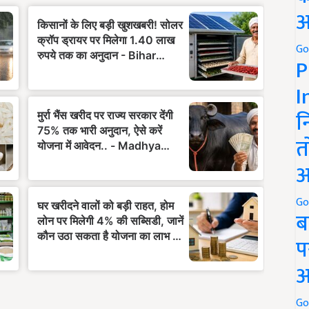
अ
Go
P
I
न
त
अ
Go
ब
प
अ
Go