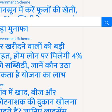
vernment Scheme
ानसून में करें फूलों की खेती,
0% सब्सिडी के साथ कमाएं
ड़ा मुनाफा
vernment Scheme
र खरीदने वालों को बड़ी
ाहत, होम लोन पर मिलेगी 4%
ी सब्सिडी, जानें कौन उठा
कता है योजना का लाभ
ws
ांव में खाद, बीज और
ीटनाशक की दुकान खोलना
ाहते हैं? जानिए लाइसेंस,