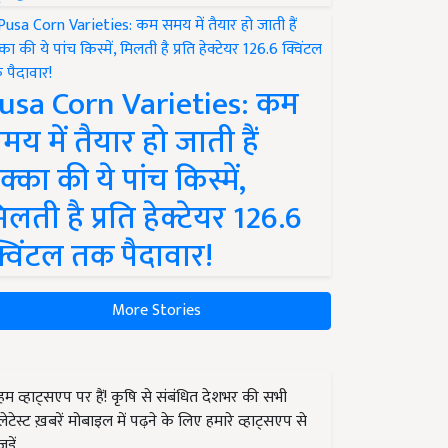
usa Corn Varieties: कम
मय में तैयार हो जाती हैं
क्का की ये पांच किस्में,
िलती है प्रति हेक्टेयर 126.6
्विंटल तक पैदावार!
More Stories
हम व्हाट्सएप पर हैं! कृषि से संबंधित देशभर की सभी
लेटेस्ट ख़बरें मोबाइल में पढ़ने के लिए हमारे व्हाट्सएप से
जुड़ें.