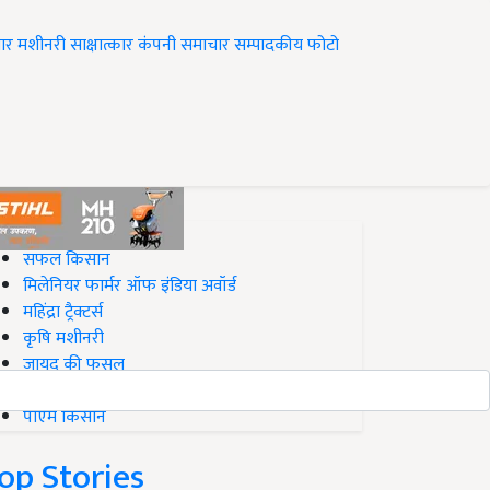
ार
मशीनरी
साक्षात्कार
कंपनी समाचार
सम्पादकीय
फोटो
op on Krishi Jagran
सफल किसान
मिलेनियर फार्मर ऑफ इंडिया अवॉर्ड
महिंद्रा ट्रैक्टर्स
कृषि मशीनरी
जायद की फसल
बिज़नेस आइडियाज
पीएम किसान
op Stories