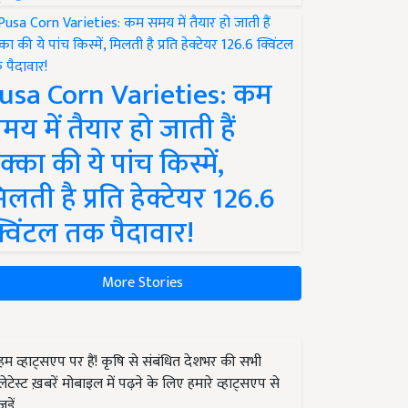
usa Corn Varieties: कम
मय में तैयार हो जाती हैं
क्का की ये पांच किस्में,
िलती है प्रति हेक्टेयर 126.6
्विंटल तक पैदावार!
More Stories
हम व्हाट्सएप पर हैं! कृषि से संबंधित देशभर की सभी
लेटेस्ट ख़बरें मोबाइल में पढ़ने के लिए हमारे व्हाट्सएप से
जुड़ें.