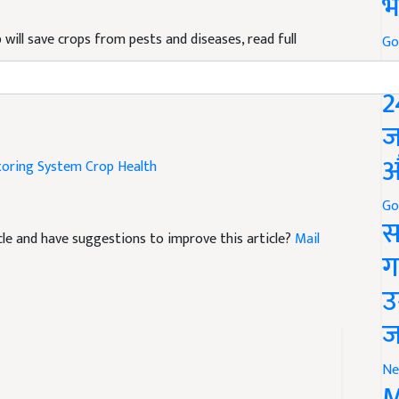
भ
will save crops from pests and diseases, read full
Go
P
2
ज
toring System
Crop Health
औ
Go
ticle and have suggestions to improve this article?
Mail
स
ग
उ
ज
Ne
M