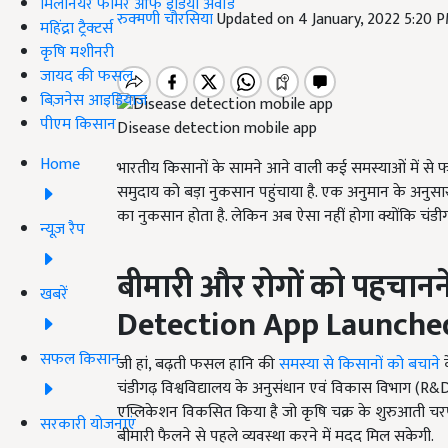
मिलेनियर फार्मर ऑफ इंडिया अवॉर्ड
रुक्मणी चौरसिया
Updated on 4 January, 2022 5:20 
महिंद्रा ट्रैक्टर्स
कृषि मशीनरी
जायद की फसल
बिज़नेस आइडियाज
पीएम किसान
Disease detection mobile app
Home
भारतीय किसानों के सामने आने वाली कई समस्याओं में से 
समुदाय को बड़ा नुकसान पहुंचाया है. एक अनुमान के अनु
का नुकसान होता है. लेकिन अब ऐसा नहीं होगा क्योंकि चंडी
न्यूज़ रैप
बीमारी और रोगों को पहचानने
खबरें
Detection App Launche
सफल किसान
जी हां, बढ़ती फसल हानि की
समस्या से किसानों को बचाने
क
चंडीगढ़ विश्वविद्यालय के अनुसंधान एवं विकास विभाग (
एप्लिकेशन विकसित किया है जो कृषि चक्र के शुरुआती चरण
सरकारी योजनाएं
बीमारी फैलने से पहले व्यवस्था करने में मदद मिल सकेगी.