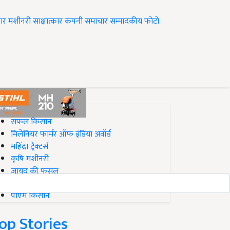
ार
मशीनरी
साक्षात्कार
कंपनी समाचार
सम्पादकीय
फोटो
op on Krishi Jagran
सफल किसान
मिलेनियर फार्मर ऑफ इंडिया अवॉर्ड
महिंद्रा ट्रैक्टर्स
कृषि मशीनरी
जायद की फसल
बिज़नेस आइडियाज
पीएम किसान
op Stories