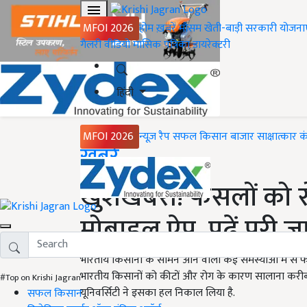
MFOI 2026
होम
ख़बरें
मौसम
खेती-बाड़ी
सरकारी योजना
गैलरी
वीडियो
मासिक पत्रिका
डायरेक्टरी
हिंदी
MFOI 2026
न्यूज़ रैप
सफल किसान
बाजार
साक्षात्कार
क
Home
ख़बरें
खुशखबरी! फसलों को रो
मोबाइल ऐप, पढ़ें पूरी 
भारतीय किसानों के सामने आने वाली कई समस्याओं में से फसल
भारतीय किसानों को कीटों और रोग के कारण सालाना करीब 
#Top on Krishi Jagran
यूनिवर्सिटी ने इसका हल निकाल लिया है.
सफल किसान