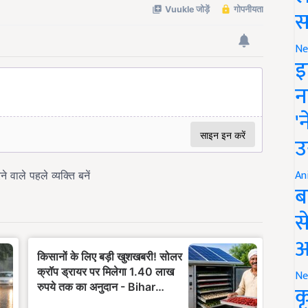
स
Ne
इ
न
'
उ
An
ब
स
आ
Ne
क