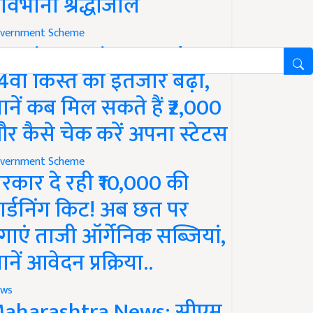
ावभीनी श्रद्धांजलि
vernment Scheme
M Kisan Yojana Update:
4वीं किस्त का इंतजार बढ़ा,
ानें कब मिल सकते हैं ₹2,000
र कैसे चेक करें अपना स्टेटस
vernment Scheme
रकार दे रही ₹10,000 की
ार्डनिंग किट! अब छत पर
गाएं ताजी ऑर्गेनिक सब्जियां,
ानें आवेदन प्रक्रिया..
ws
aharashtra News: सीएम