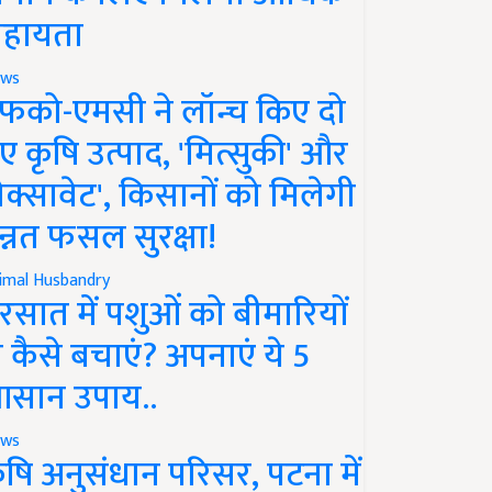
हायता
ws
फको-एमसी ने लॉन्च किए दो
ए कृषि उत्पाद, 'मित्सुकी' और
नेक्सावेट', किसानों को मिलेगी
न्नत फसल सुरक्षा!
imal Husbandry
रसात में पशुओं को बीमारियों
े कैसे बचाएं? अपनाएं ये 5
सान उपाय..
ws
ृषि अनुसंधान परिसर, पटना में