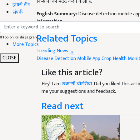
हमारी टीम
English Summary:
Disease detection mobile app 
संपर्क
information
Published on:
04 January 2022, 05:18 PM IST
Related Topics
#Top on Krishi Jagran
Trending News
More Topics
Disease Detection Mobile App
Crop Health Moni
CLOSE
Like this article?
Hey! I am
रुक्मणी चौरसिया
. Did you liked this ar
me your suggestions and feedback.
Read next