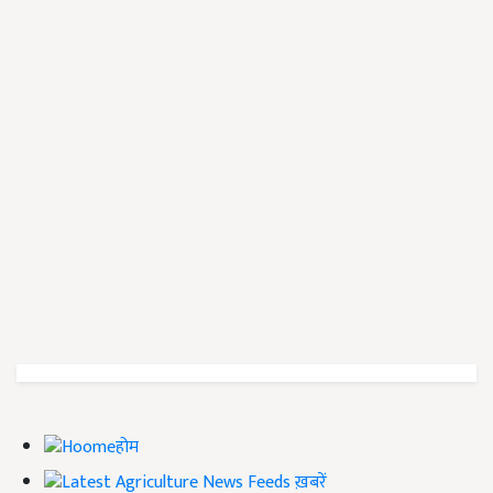
होम
ख़बरें