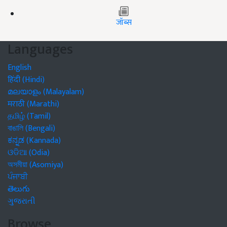
जॉब्स
Languages
English
हिंदी (Hindi)
മലയാളം (Malayalam)
मराठी (Marathi)
தமிழ் (Tamil)
বাঙালি (Bengali)
ಕನ್ನಡ (Kannada)
ଓଡିଆ (Odia)
অসমীয়া (Asomiya)
ਪੰਜਾਬੀ
తెలుగు
ગુજરાતી
Browse