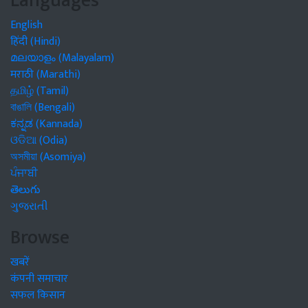
Languages
English
हिंदी (Hindi)
മലയാളം (Malayalam)
मराठी (Marathi)
தமிழ் (Tamil)
বাঙালি (Bengali)
ಕನ್ನಡ (Kannada)
ଓଡିଆ (Odia)
অসমীয়া (Asomiya)
ਪੰਜਾਬੀ
తెలుగు
ગુજરાતી
Browse
खबरें
कंपनी समाचार
सफल किसान