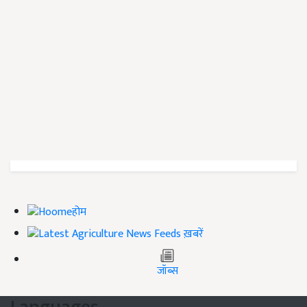
होम
ख़बरें
जॉब्स