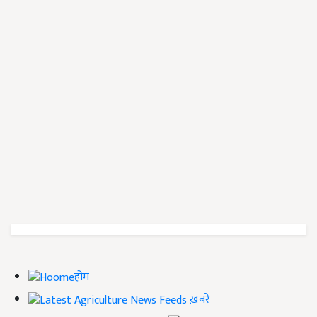
होम
ख़बरें