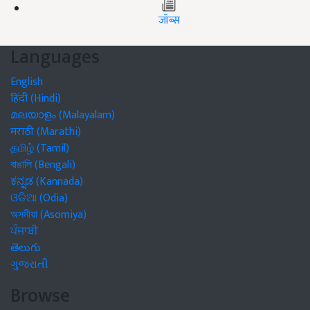
जॉब्स
Languages
English
हिंदी (Hindi)
മലയാളം (Malayalam)
मराठी (Marathi)
தமிழ் (Tamil)
বাঙালি (Bengali)
ಕನ್ನಡ (Kannada)
ଓଡିଆ (Odia)
অসমীয়া (Asomiya)
ਪੰਜਾਬੀ
తెలుగు
ગુજરાતી
Browse