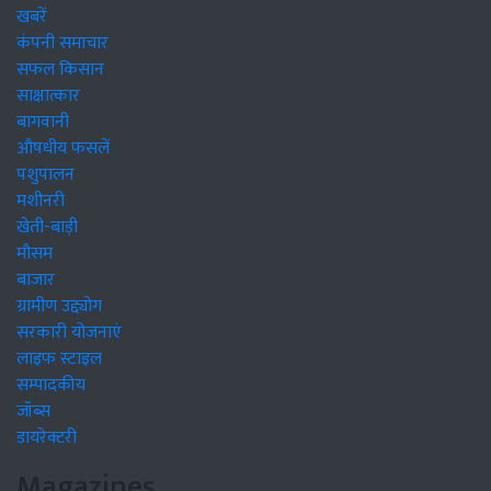
खबरें
कंपनी समाचार
सफल किसान
साक्षात्कार
बागवानी
औषधीय फसलें
पशुपालन
मशीनरी
खेती-बाड़ी
मौसम
बाजार
ग्रामीण उद्द्योग
सरकारी योजनाएं
लाइफ स्टाइल
सम्पादकीय
जॉब्स
डायरेक्टरी
Magazines