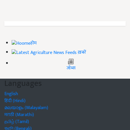
होम
ख़बरें
जॉब्स
Languages
English
हिंदी (Hindi)
മലയാളം (Malayalam)
मराठी (Marathi)
தமிழ் (Tamil)
বাঙালি (Bengali)