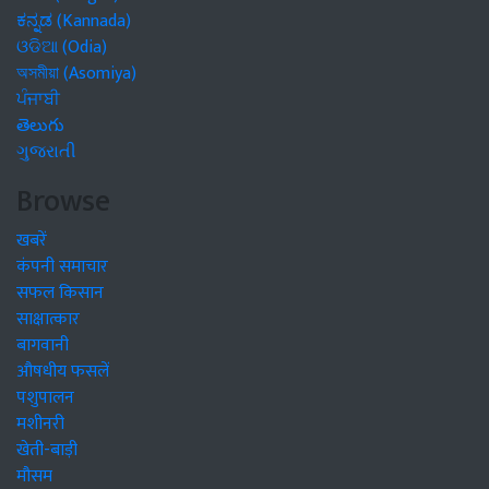
ಕನ್ನಡ (Kannada)
ଓଡିଆ (Odia)
অসমীয়া (Asomiya)
ਪੰਜਾਬੀ
తెలుగు
ગુજરાતી
Browse
खबरें
कंपनी समाचार
सफल किसान
साक्षात्कार
बागवानी
औषधीय फसलें
पशुपालन
मशीनरी
खेती-बाड़ी
मौसम