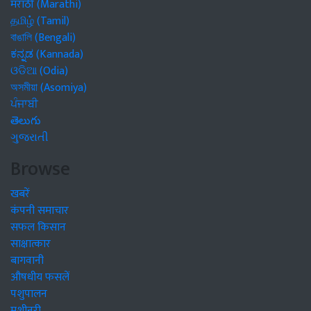
मराठी (Marathi)
தமிழ் (Tamil)
বাঙালি (Bengali)
ಕನ್ನಡ (Kannada)
ଓଡିଆ (Odia)
অসমীয়া (Asomiya)
ਪੰਜਾਬੀ
తెలుగు
ગુજરાતી
Browse
खबरें
कंपनी समाचार
सफल किसान
साक्षात्कार
बागवानी
औषधीय फसलें
पशुपालन
मशीनरी