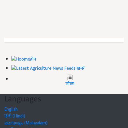
होम
ख़बरें
जॉब्स
Languages
English
हिंदी (Hindi)
മലയാളം (Malayalam)