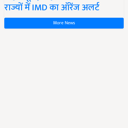
राज्यों में IMD का ऑरेंज अलर्ट
More News