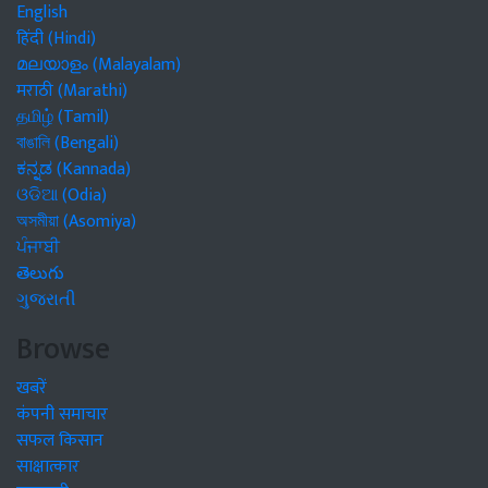
English
हिंदी (Hindi)
മലയാളം (Malayalam)
मराठी (Marathi)
தமிழ் (Tamil)
বাঙালি (Bengali)
ಕನ್ನಡ (Kannada)
ଓଡିଆ (Odia)
অসমীয়া (Asomiya)
ਪੰਜਾਬੀ
తెలుగు
ગુજરાતી
Browse
खबरें
कंपनी समाचार
सफल किसान
साक्षात्कार