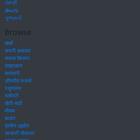
ਪੰਜਾਬੀ
తెలుగు
ગુજરાતી
Browse
खबरें
कंपनी समाचार
सफल किसान
साक्षात्कार
बागवानी
औषधीय फसलें
पशुपालन
मशीनरी
खेती-बाड़ी
मौसम
बाजार
ग्रामीण उद्द्योग
सरकारी योजनाएं