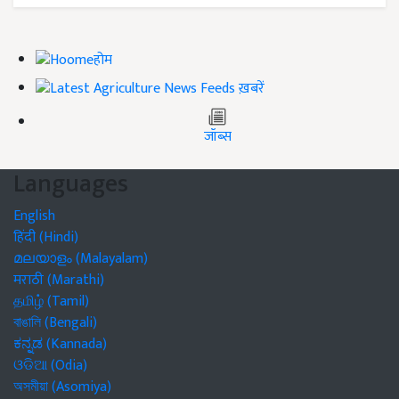
होम
ख़बरें
जॉब्स
Languages
English
हिंदी (Hindi)
മലയാളം (Malayalam)
मराठी (Marathi)
தமிழ் (Tamil)
বাঙালি (Bengali)
ಕನ್ನಡ (Kannada)
ଓଡିଆ (Odia)
অসমীয়া (Asomiya)