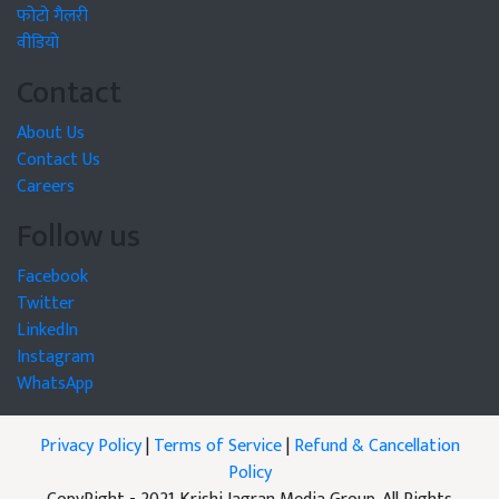
फोटो गैलरी
वीडियो
Contact
About Us
Contact Us
Careers
Follow us
Facebook
Twitter
LinkedIn
Instagram
WhatsApp
Privacy Policy
|
Terms of Service
|
Refund & Cancellation
Policy