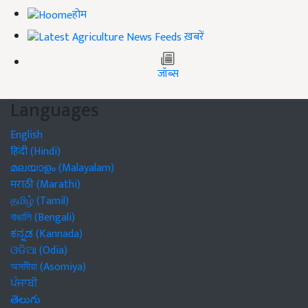
होम
ख़बरें
जॉब्स
Languages
English
हिंदी (Hindi)
മലയാളം (Malayalam)
मराठी (Marathi)
தமிழ் (Tamil)
বাঙালি (Bengali)
ಕನ್ನಡ (Kannada)
ଓଡିଆ (Odia)
অসমীয়া (Asomiya)
ਪੰਜਾਬੀ
తెలుగు