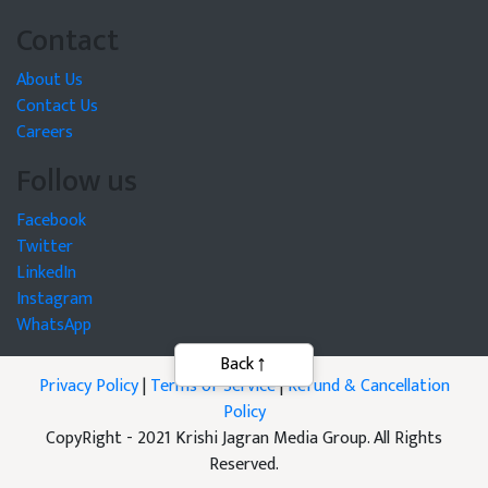
Contact
About Us
Contact Us
Careers
Follow us
Facebook
Twitter
LinkedIn
Instagram
WhatsApp
Privacy Policy
|
Terms of Service
|
Refund & Cancellation
Policy
CopyRight - 2021 Krishi Jagran Media Group. All Rights
Reserved.